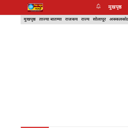
Skip
मुखपृष्ठ
to
content
मुखपृष्ठ
ताज्या बातम्या
राजकीय
राज्य
सोलापूर
अक्कलको