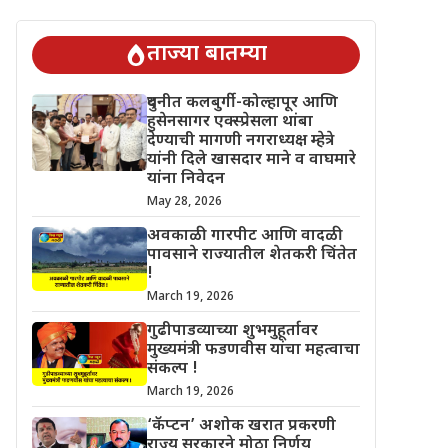
िंतेत !
गुढीपाडव्याच्या शुभमुहूर्तावर मुख्यमंत्री फडणवीस यांचा महत्वाचा सं
ताज्या बातम्या
दुधनीत कलबुर्गी-कोल्हापूर आणि
हुसेनसागर एक्स्प्रेसला थांबा
देण्याची मागणी नगराध्यक्ष म्हेत्रे
यांनी दिले खासदार माने व वाघमारे
यांना निवेदन
May 28, 2026
अवकाळी गारपीट आणि वादळी
पावसाने राज्यातील शेतकरी चिंतेत
!
March 19, 2026
गुढीपाडव्याच्या शुभमुहूर्तावर
मुख्यमंत्री फडणवीस यांचा महत्वाचा
संकल्प !
March 19, 2026
‘कॅप्टन’ अशोक खरात प्रकरणी
राज्य सरकारने मोठा निर्णय