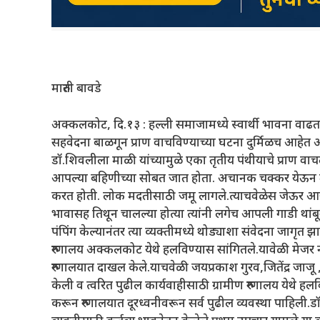
मारुती बावडे
अक्कलकोट, दि.१३ : हल्ली समाजामध्ये स्वार्थी भावना वाढ
सहवेदना बाळगून प्राण वाचविण्याच्या घटना दुर्मिळच आ
डॉ.शिवलीला माळी यांच्यामुळे एका तृतीय पंथीयाचे प्राण वा
आपल्या बहिणीच्या सोबत जात होता. अचानक चक्कर येऊन तो ब
करत होती. लोक मदतीसाठी जमू लागले.त्याचवेळेस जेऊर आरोग
भावासह तिथून चालल्या होत्या त्यांनी लगेच आपली गाडी थांबून त्
पंपिंग केल्यानंतर त्या व्यक्तीमध्ये थोड्याशा संवेदना जागृत 
रुग्णालय अक्कलकोट येथे हलविण्यास सांगितले.यावेळी मेजर 
रुग्णालयात दाखल केले.याचवेळी जयप्रकाश गुरव,जितेंद्र जाज
केली व त्वरित पुढील कार्यवाहीसाठी ग्रामीण रुग्णालय येथे ह
करून रुग्णालयात दूरध्वनीवरून सर्व पुढील व्यवस्था पाहिली.