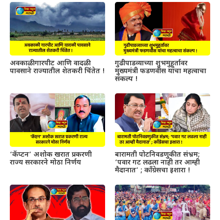
अवकाळी गारपीट आणि वादळी
गुढीपाडव्याच्या शुभमुहूर्तावर
पावसाने राज्यातील शेतकरी चिंतेत !
मुख्यमंत्री फडणवीस यांचा महत्वाचा
संकल्प !
‘कॅप्टन’ अशोक खरात प्रकरणी
बारामती पोटनिवडणुकीत संभ्रम;
राज्य सरकारने मोठा निर्णय
‘पवार गट लढला नाही तर आम्ही
मैदानात’ ; काँग्रेसचा इशारा !