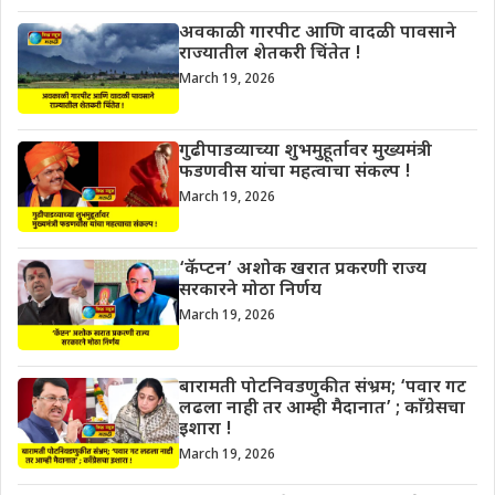
अवकाळी गारपीट आणि वादळी पावसाने
राज्यातील शेतकरी चिंतेत !
March 19, 2026
गुढीपाडव्याच्या शुभमुहूर्तावर मुख्यमंत्री
फडणवीस यांचा महत्वाचा संकल्प !
March 19, 2026
‘कॅप्टन’ अशोक खरात प्रकरणी राज्य
सरकारने मोठा निर्णय
March 19, 2026
बारामती पोटनिवडणुकीत संभ्रम; ‘पवार गट
लढला नाही तर आम्ही मैदानात’ ; काँग्रेसचा
इशारा !
March 19, 2026