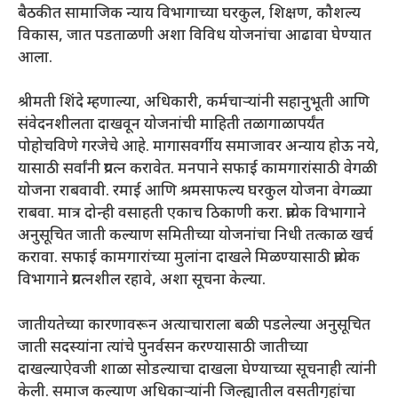
बैठकीत सामाजिक न्याय विभागाच्या घरकुल, शिक्षण, कौशल्य
विकास, जात पडताळणी अशा विविध योजनांचा आढावा घेण्यात
आला.
श्रीमती शिंदे म्हणाल्या, अधिकारी, कर्मचाऱ्यांनी सहानुभूती आणि
संवेदनशीलता दाखवून योजनांची माहिती तळागाळापर्यंत
पोहोचविणे गरजेचे आहे. मागासवर्गीय समाजावर अन्याय होऊ नये,
यासाठी सर्वांनी प्रयत्न करावेत. मनपाने सफाई कामगारांसाठी वेगळी
योजना राबवावी. रमाई आणि श्रमसाफल्य घरकुल योजना वेगळ्या
राबवा. मात्र दोन्ही वसाहती एकाच ठिकाणी करा. प्रत्येक विभागाने
अनुसूचित जाती कल्याण समितीच्या योजनांचा निधी तत्काळ खर्च
करावा. सफाई कामगारांच्या मुलांना दाखले मिळण्यासाठी प्रत्येक
विभागाने प्रयत्नशील रहावे, अशा सूचना केल्या.
जातीयतेच्या कारणावरून अत्याचाराला बळी पडलेल्या अनुसूचित
जाती सदस्यांना त्यांचे पुनर्वसन करण्यासाठी जातीच्या
दाखल्याऐवजी शाळा सोडल्याचा दाखला घेण्याच्या सूचनाही त्यांनी
केली. समाज कल्याण अधिकाऱ्यांनी जिल्ह्यातील वसतीगृहांचा