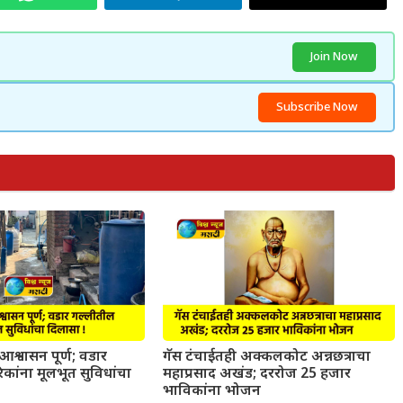
Join Now
Subscribe Now
श्वासन पूर्ण; वडार
गॅस टंचाईतही अक्कलकोट अन्नछत्राचा
कांना मूलभूत सुविधांचा
महाप्रसाद अखंड; दररोज 25 हजार
भाविकांना भोजन