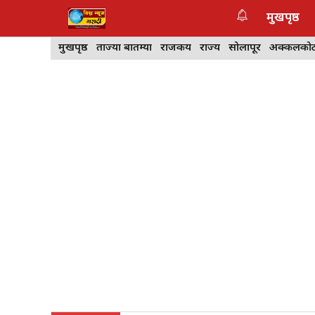
Skip
मुखपृष्ठ
to
content
मुखपृष्ठ
ताज्या बातम्या
राजकीय
राज्य
सोलापूर
अक्कलको