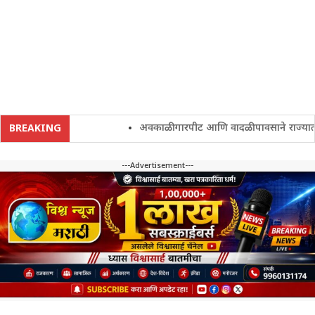
अवकाळी गारपीट आणि वादळी पावसाने राज्यातील शे
BREAKING
---Advertisement---