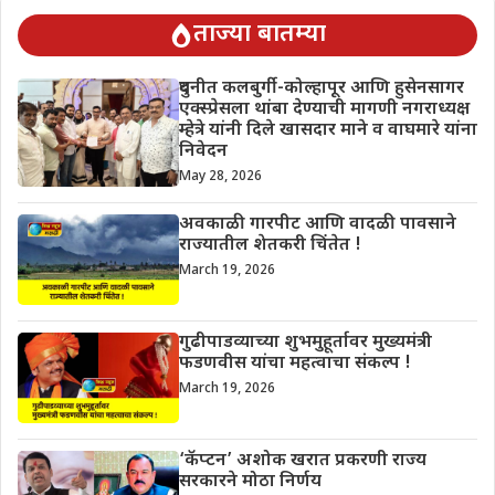
ताज्या बातम्या
दुधनीत कलबुर्गी-कोल्हापूर आणि हुसेनसागर
एक्स्प्रेसला थांबा देण्याची मागणी नगराध्यक्ष
म्हेत्रे यांनी दिले खासदार माने व वाघमारे यांना
निवेदन
May 28, 2026
अवकाळी गारपीट आणि वादळी पावसाने
राज्यातील शेतकरी चिंतेत !
March 19, 2026
गुढीपाडव्याच्या शुभमुहूर्तावर मुख्यमंत्री
फडणवीस यांचा महत्वाचा संकल्प !
March 19, 2026
‘कॅप्टन’ अशोक खरात प्रकरणी राज्य
सरकारने मोठा निर्णय