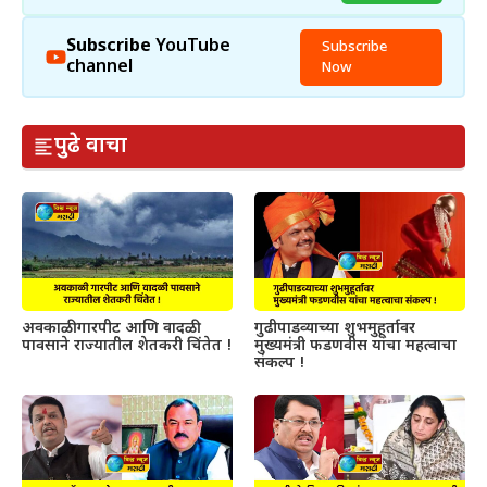
Subscribe
YouTube
Subscribe
channel
Now
पुढे वाचा
अवकाळी गारपीट आणि वादळी
गुढीपाडव्याच्या शुभमुहूर्तावर
पावसाने राज्यातील शेतकरी चिंतेत !
मुख्यमंत्री फडणवीस यांचा महत्वाचा
संकल्प !