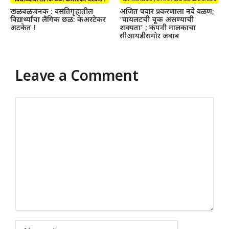
खळबळजनक : वसतिगृहातील
अजित पवार प्रकरणाला नवे वळण;
विद्यार्थ्यांचा लैंगिक छळ: केअरटेकर
‘पायलटची चूक असण्याची
अटकेत !
शक्यता’ ; कंपनी मालकाचा
सीआयडीसमोर जबाब
Leave a Comment
Comment
Name