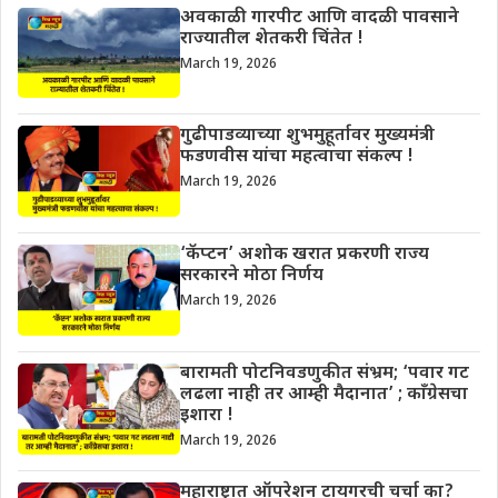
अवकाळी गारपीट आणि वादळी पावसाने
राज्यातील शेतकरी चिंतेत !
March 19, 2026
गुढीपाडव्याच्या शुभमुहूर्तावर मुख्यमंत्री
फडणवीस यांचा महत्वाचा संकल्प !
March 19, 2026
‘कॅप्टन’ अशोक खरात प्रकरणी राज्य
सरकारने मोठा निर्णय
March 19, 2026
बारामती पोटनिवडणुकीत संभ्रम; ‘पवार गट
लढला नाही तर आम्ही मैदानात’ ; काँग्रेसचा
इशारा !
March 19, 2026
महाराष्ट्रात ऑपरेशन टायगरची चर्चा का?