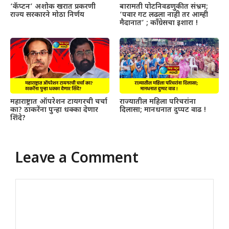
‘कॅप्टन’ अशोक खरात प्रकरणी
बारामती पोटनिवडणुकीत संभ्रम;
राज्य सरकारने मोठा निर्णय
‘पवार गट लढला नाही तर आम्ही
मैदानात’ ; काँग्रेसचा इशारा !
महाराष्ट्रात ऑपरेशन टायगरची चर्चा
राज्यातील महिला परिचरांना
का? ठाकरेंना पुन्हा धक्का देणार
दिलासा; मानधनात दुप्पट वाढ !
शिंदे?
Leave a Comment
Comment