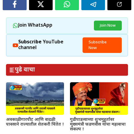
Join WhatsApp
Join Now
Subscribe
YouTube
Subscribe
channel
Now
पुढे वाचा
अवकाळी गारपीट आणि वादळी
गुढीपाडव्याच्या शुभमुहूर्तावर
पावसाने राज्यातील शेतकरी चिंतेत !
मुख्यमंत्री फडणवीस यांचा महत्वाचा
संकल्प !