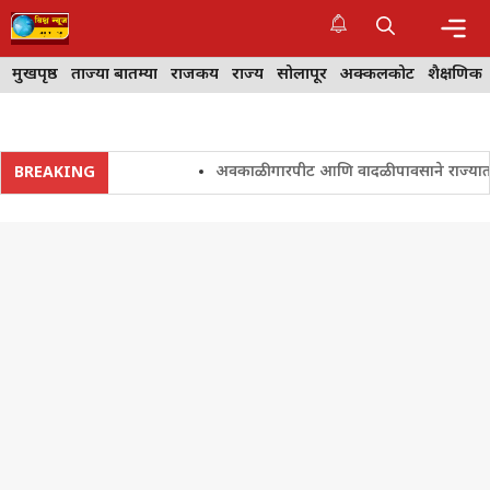
Skip
to
content
Me
मुखपृष्ठ
ताज्या बातम्या
राजकीय
राज्य
सोलापूर
अक्कलकोट
शैक्षणिक
अवकाळी गारपीट आणि वादळी पावसाने राज्यातील शेत
BREAKING