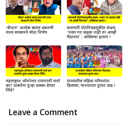
‘कॅप्टन’ अशोक खरात प्रकरणी
बारामती पोटनिवडणुकीत संभ्रम;
राज्य सरकारने मोठा निर्णय
‘पवार गट लढला नाही तर आम्ही
मैदानात’ ; काँग्रेसचा इशारा !
महाराष्ट्रात ऑपरेशन टायगरची चर्चा
राज्यातील महिला परिचरांना
का? ठाकरेंना पुन्हा धक्का देणार
दिलासा; मानधनात दुप्पट वाढ !
शिंदे?
Leave a Comment
Comment