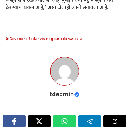
असून हा पोरखेळ चालला आहे. मुंबईकरांना मेट्रोपासून वंचित
ठेवण्याचा प्रयत्न आहे,’ असा टोलाही त्यांनी लगावला आहे.
Devendra fadanvis
,
nagpur
,
देवेंद्र फडणवीस
tdadmin