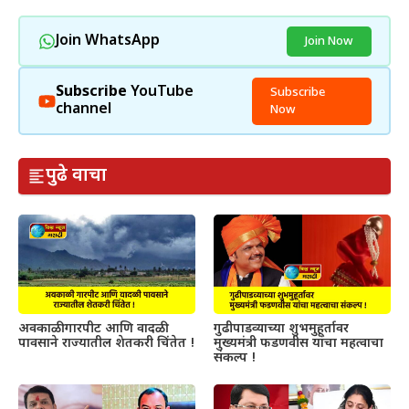
Join WhatsApp
Join Now
Subscribe
YouTube
Subscribe
channel
Now
पुढे वाचा
अवकाळी गारपीट आणि वादळी
गुढीपाडव्याच्या शुभमुहूर्तावर
पावसाने राज्यातील शेतकरी चिंतेत !
मुख्यमंत्री फडणवीस यांचा महत्वाचा
संकल्प !