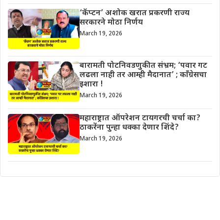
‘कॅप्टन’ अशोक खरात प्रकरणी राज्य
सरकारने मोठा निर्णय
March 19, 2026
बारामती पोटनिवडणुकीत संभ्रम; ‘पवार गट
लढला नाही तर आम्ही मैदानात’ ; काँग्रेसचा
इशारा !
March 19, 2026
महाराष्ट्रात ऑपरेशन टायगरची चर्चा का?
ठाकरेंना पुन्हा धक्का देणार शिंदे?
March 19, 2026