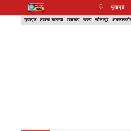
Skip
मुखपृष्ठ
to
content
मुखपृष्ठ
ताज्या बातम्या
राजकीय
राज्य
सोलापूर
अक्कलको