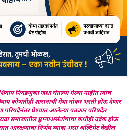
वाय निवडणुका जशा घेतल्या गेल्या नाहीत त्याच
शिवाय कोणतीही शासनाची मेघा नोकर भरती होऊ देणार
परिषदेनंतर घेण्यात आलेल्या पत्रकार परिषदेत
राठा समाजातील छुप्याअसंतोषाचा कधीही उद्रेक होऊ
ात आरक्षणाचा निर्णय घ्यावा असा अल्टिमेट देखील