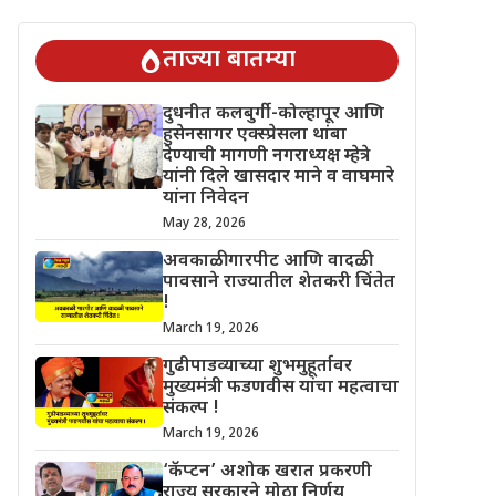
चिंतेत !
गुढीपाडव्याच्या शुभमुहूर्तावर मुख्यमंत्री फडणवीस यांचा महत्वाचा 
ताज्या बातम्या
दुधनीत कलबुर्गी-कोल्हापूर आणि
हुसेनसागर एक्स्प्रेसला थांबा
देण्याची मागणी नगराध्यक्ष म्हेत्रे
यांनी दिले खासदार माने व वाघमारे
यांना निवेदन
May 28, 2026
अवकाळी गारपीट आणि वादळी
पावसाने राज्यातील शेतकरी चिंतेत
!
March 19, 2026
गुढीपाडव्याच्या शुभमुहूर्तावर
मुख्यमंत्री फडणवीस यांचा महत्वाचा
संकल्प !
March 19, 2026
‘कॅप्टन’ अशोक खरात प्रकरणी
राज्य सरकारने मोठा निर्णय