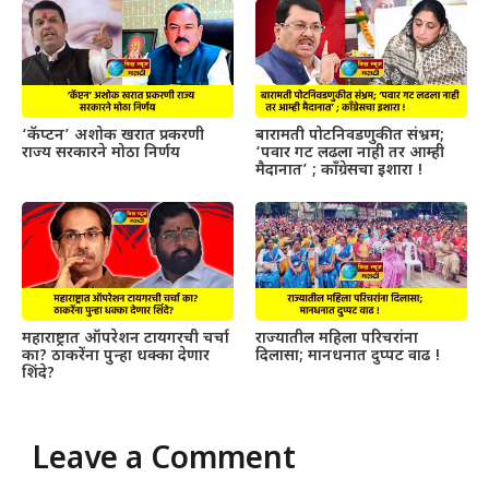
‘कॅप्टन’ अशोक खरात प्रकरणी
बारामती पोटनिवडणुकीत संभ्रम;
राज्य सरकारने मोठा निर्णय
‘पवार गट लढला नाही तर आम्ही
मैदानात’ ; काँग्रेसचा इशारा !
महाराष्ट्रात ऑपरेशन टायगरची चर्चा
राज्यातील महिला परिचरांना
का? ठाकरेंना पुन्हा धक्का देणार
दिलासा; मानधनात दुप्पट वाढ !
शिंदे?
Leave a Comment