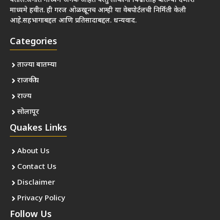
येतील.जगात माध्यमे अनेक आहेत परंतु लोकांना विश्वासार्ह बातम्या देणारी
माध्यमे हवीत. ही गरज ओळखूनच आम्ही या वेबपोर्टलची निर्मिती केली
आहे.सहभागाबद्दल आणि प्रतिसादाबद्दल. धन्यवाद.
Categories
ताज्या बातम्या
राजकीय
राज्य
सोलापूर
Quakes Links
About Us
Contact Us
Disclaimer
Privacy Policy
Follow Us