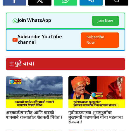
Join WhatsApp
Join Now
Subscribe
YouTube
Subscribe
channel
Now
पुढे वाचा
अवकाळी गारपीट आणि वादळी
गुढीपाडव्याच्या शुभमुहूर्तावर
पावसाने राज्यातील शेतकरी चिंतेत !
मुख्यमंत्री फडणवीस यांचा महत्वाचा
संकल्प !