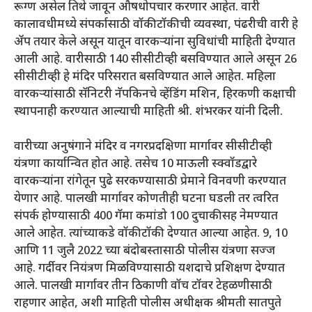
रूग्ण असेल तिथे जावून औषधोपचार करणार आहेत. वारी
कालावधीमध्ये संपर्कासाठी वॉकीटॉकीची व्यवस्था, पंढरीची वारी हे
ॲप तयार केले असून यातून वारकऱ्यांना सुविधांची माहिती देण्यात
आली आहे. वारीसाठी 140 सीसीटीव्ही बसविण्यात आले असून 26
सीसीटीव्ही हे मंदिर परिसरात बसविण्यात आले आहेत. महिला
वारकऱ्यांसाठी सॅनिटरी नॅपकिनचे व्हेंडिंग मशिन, हिरकणी कक्षाची
स्थापनाही करण्यात आल्याची माहिती श्री. शंभरकर यांनी दिली.
वारीच्या अनुषंगाने मंदिर व नगरप्रदक्षिणा मार्गावर सीसीटीव्ही
यंत्रणा कार्यान्वित होत आहे. तसेच 10 माऊली स्क्वॉडद्वारे
वारकऱ्यांना रांगेतून पुढे सरकण्यासाठी प्रेमाने विनवणी करण्यात
येणार आहे. पालखी मार्गावर कोणतीही घटना घडली तर त्वरित
संपर्क होण्यासाठी 400 गॅमा कमांडो 100 दुचाकीसह नेमण्यात
आले आहेत. त्यांच्याकडे वॉकीटॉकी देण्यात आल्या आहेत. 9, 10
आणि 11 जुलै 2022 च्या बंदोबस्तासाठी पोलीस यंत्रणा सज्ज
आहे. गर्दीवर नियंत्रण मिळविण्यासाठी यशदाचे प्रशिक्षण देण्यात
आले. पालखी मार्गावर तीन ठिकाणी वॉच टॉवर टेहळणीसाठी
राहणार आहेत, अशी माहिती पोलीस अधीक्षक श्रीमती सातपुते