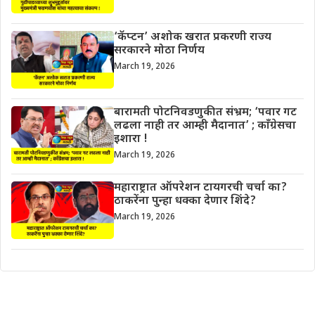
‘कॅप्टन’ अशोक खरात प्रकरणी राज्य
सरकारने मोठा निर्णय
March 19, 2026
बारामती पोटनिवडणुकीत संभ्रम; ‘पवार गट
लढला नाही तर आम्ही मैदानात’ ; काँग्रेसचा
इशारा !
March 19, 2026
महाराष्ट्रात ऑपरेशन टायगरची चर्चा का?
ठाकरेंना पुन्हा धक्का देणार शिंदे?
March 19, 2026