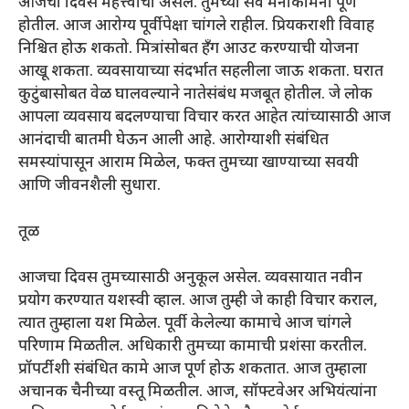
आजचा दिवस महत्त्वाचा असेल. तुमच्या सर्व मनोकामना पूर्ण
होतील. आज आरोग्य पूर्वीपेक्षा चांगले राहील. प्रियकराशी विवाह
निश्चित होऊ शकतो. मित्रांसोबत हँग आउट करण्याची योजना
आखू शकता. व्यवसायाच्या संदर्भात सहलीला जाऊ शकता. घरात
कुटुंबासोबत वेळ घालवल्याने नातेसंबंध मजबूत होतील. जे लोक
आपला व्यवसाय बदलण्याचा विचार करत आहेत त्यांच्यासाठी आज
आनंदाची बातमी घेऊन आली आहे. आरोग्याशी संबंधित
समस्यांपासून आराम मिळेल, फक्त तुमच्या खाण्याच्या सवयी
आणि जीवनशैली सुधारा.
तूळ
आजचा दिवस तुमच्यासाठी अनुकूल असेल. व्यवसायात नवीन
प्रयोग करण्यात यशस्वी व्हाल. आज तुम्ही जे काही विचार कराल,
त्यात तुम्हाला यश मिळेल. पूर्वी केलेल्या कामाचे आज चांगले
परिणाम मिळतील. अधिकारी तुमच्या कामाची प्रशंसा करतील.
प्रॉपर्टीशी संबंधित कामे आज पूर्ण होऊ शकतात. आज तुम्हाला
अचानक चैनीच्या वस्तू मिळतील. आज, सॉफ्टवेअर अभियंत्यांना