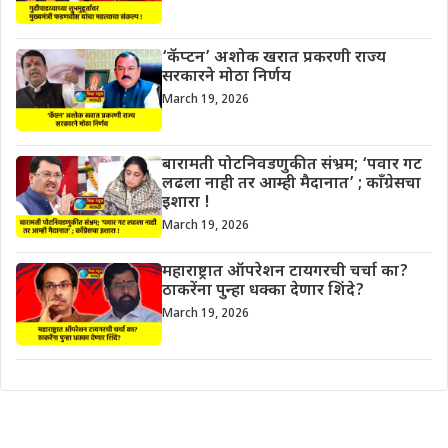
‘कॅप्टन’ अशोक खरात प्रकरणी राज्य
सरकारने मोठा निर्णय
March 19, 2026
बारामती पोटनिवडणुकीत संभ्रम; ‘पवार गट
लढला नाही तर आम्ही मैदानात’ ; काँग्रेसचा
इशारा !
March 19, 2026
महाराष्ट्रात ऑपरेशन टायगरची चर्चा का?
ठाकरेंना पुन्हा धक्का देणार शिंदे?
March 19, 2026