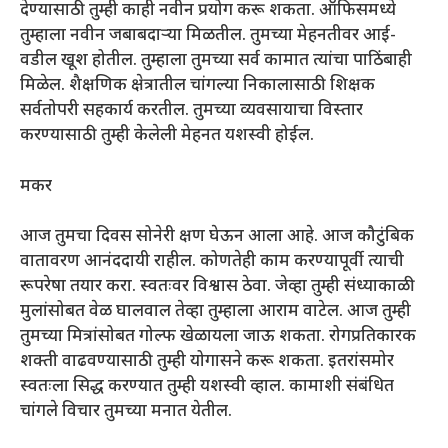
देण्यासाठी तुम्ही काही नवीन प्रयोग करू शकता. ऑफिसमध्ये
तुम्हाला नवीन जबाबदाऱ्या मिळतील. तुमच्या मेहनतीवर आई-
वडील खूश होतील. तुम्हाला तुमच्या सर्व कामात त्यांचा पाठिंबाही
मिळेल. शैक्षणिक क्षेत्रातील चांगल्या निकालासाठी शिक्षक
सर्वतोपरी सहकार्य करतील. तुमच्या व्यवसायाचा विस्तार
करण्यासाठी तुम्ही केलेली मेहनत यशस्वी होईल.
मकर
आज तुमचा दिवस सोनेरी क्षण घेऊन आला आहे. आज कौटुंबिक
वातावरण आनंददायी राहील. कोणतेही काम करण्यापूर्वी त्याची
रूपरेषा तयार करा. स्वतःवर विश्वास ठेवा. जेव्हा तुम्ही संध्याकाळी
मुलांसोबत वेळ घालवाल तेव्हा तुम्हाला आराम वाटेल. आज तुम्ही
तुमच्या मित्रांसोबत गोल्फ खेळायला जाऊ शकता. रोगप्रतिकारक
शक्ती वाढवण्यासाठी तुम्ही योगासने करू शकता. इतरांसमोर
स्वतःला सिद्ध करण्यात तुम्ही यशस्वी व्हाल. कामाशी संबंधित
चांगले विचार तुमच्या मनात येतील.