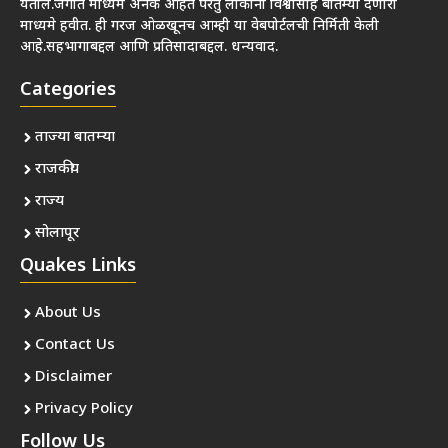
येतील.जगात माध्यमे अनेक आहेत परंतु लोकांना विश्वासार्ह बातम्या देणारी
माध्यमे हवीत. ही गरज ओळखूनच आम्ही या वेबपोर्टलची निर्मिती केली
आहे.सहभागाबद्दल आणि प्रतिसादाबद्दल. धन्यवाद.
Categories
ताज्या बातम्या
राजकीय
राज्य
सोलापूर
Quakes Links
About Us
Contact Us
Disclaimer
Privacy Policy
Follow Us