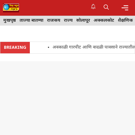
Skip
to
content
Me
मुखपृष्ठ
ताज्या बातम्या
राजकीय
राज्य
सोलापूर
अक्कलकोट
शैक्षणिक
अवकाळी गारपीट आणि वादळी पावसाने राज्यातील शेतकरी 
BREAKING