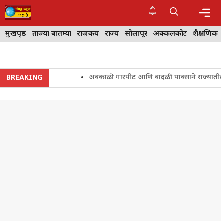
Skip
to
content
Me
मुखपृष्ठ
ताज्या बातम्या
राजकीय
राज्य
सोलापूर
अक्कलकोट
शैक्षणिक
अवकाळी गारपीट आणि वादळी पावसाने राज्यातील शेतकरी
BREAKING