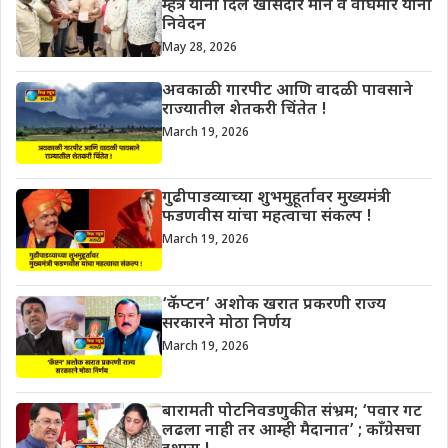
म्हेत्रे यांनी दिले खासदार माने व वाघमारे यांना
निवेदन
May 28, 2026
अवकाळी गारपीट आणि वादळी पावसाने
राज्यातील शेतकरी चिंतेत !
March 19, 2026
गुढीपाडव्याच्या शुभमुहूर्तावर मुख्यमंत्री
फडणवीस यांचा महत्वाचा संकल्प !
March 19, 2026
‘कॅप्टन’ अशोक खरात प्रकरणी राज्य
सरकारने मोठा निर्णय
March 19, 2026
बारामती पोटनिवडणुकीत संभ्रम; ‘पवार गट
लढला नाही तर आम्ही मैदानात’ ; काँग्रेसचा