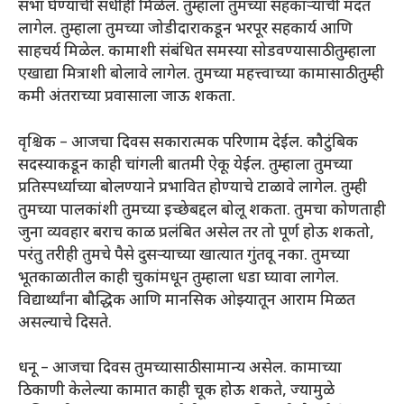
सभा घेण्याची संधीही मिळेल. तुम्हाला तुमच्या सहकाऱ्यांची मदत
लागेल. तुम्हाला तुमच्या जोडीदाराकडून भरपूर सहकार्य आणि
साहचर्य मिळेल. कामाशी संबंधित समस्या सोडवण्यासाठी तुम्हाला
एखाद्या मित्राशी बोलावे लागेल. तुमच्या महत्त्वाच्या कामासाठी तुम्ही
कमी अंतराच्या प्रवासाला जाऊ शकता.
वृश्चिक – आजचा दिवस सकारात्मक परिणाम देईल. कौटुंबिक
सदस्याकडून काही चांगली बातमी ऐकू येईल. तुम्हाला तुमच्या
प्रतिस्पर्ध्याच्या बोलण्याने प्रभावित होण्याचे टाळावे लागेल. तुम्ही
तुमच्या पालकांशी तुमच्या इच्छेबद्दल बोलू शकता. तुमचा कोणताही
जुना व्यवहार बराच काळ प्रलंबित असेल तर तो पूर्ण होऊ शकतो,
परंतु तरीही तुमचे पैसे दुसऱ्याच्या खात्यात गुंतवू नका. तुमच्या
भूतकाळातील काही चुकांमधून तुम्हाला धडा घ्यावा लागेल.
विद्यार्थ्यांना बौद्धिक आणि मानसिक ओझ्यातून आराम मिळत
असल्याचे दिसते.
धनू – आजचा दिवस तुमच्यासाठी सामान्य असेल. कामाच्या
ठिकाणी केलेल्या कामात काही चूक होऊ शकते, ज्यामुळे