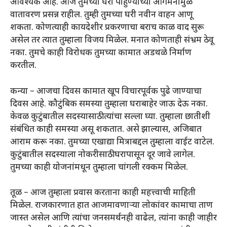
आवश्यक आहे. आज तुमच्या घरी पाहुण्यांच्या आगमनामुळे
वातावरण प्रसन्न राहील. तुम्ही तुमच्या घरी नवीन वाहन आणू
शकता. कोणत्याही कायदेशीर प्रकरणाचा बराच काळ वाद सुरू
असेल तर त्यात तुम्हाला विजय मिळेल. मनात कोणताही संभ्रम ठेवू
नका. तुमचे काही विरोधक तुमच्या कामात अडथळे निर्माण
करतील.
कन्या – आजचा दिवस कामात खूप विचारपूर्वक पुढे जाण्याचा
दिवस आहे. कौटुंबिक समस्या तुम्हाला घराबाहेर जाऊ देऊ नका.
केवळ कुटुंबातील सदस्यासाठी त्यांचा सल्ला घ्या. तुम्हाला छातीशी
संबंधित काही समस्या असू शकतात. असे झाल्यास, अजिबात
आराम करू नका. तुमच्या एखाद्या मित्राबद्दल तुम्हाला वाईट वाटेल.
कुटुंबातील सदस्याला नोकरीसाठी घरापासून दूर जावे लागेल.
तुमच्या काही योजनांमधून तुम्हाला चांगली रक्कम मिळेल.
तूळ – आज तुम्हाला प्रवास करताना काही महत्त्वाची माहिती
मिळेल. राजकारणात हात आजमावणाऱ्या लोकांवर कामाचा ताण
जास्त असेल आणि त्यांचा जनसमर्थनही वाढेल, त्यांना काही जाहीर