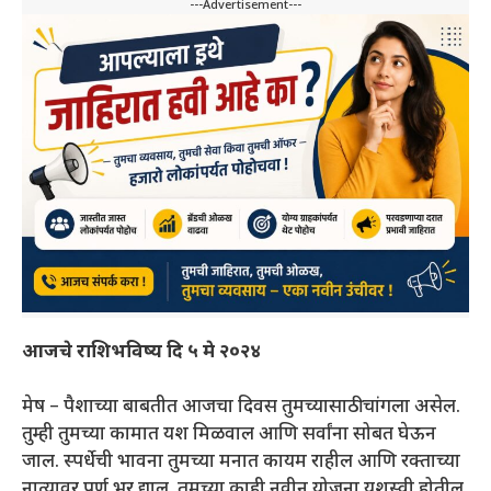
---Advertisement---
आजचे राशिभविष्य दि ५ मे २०२४
मेष – पैशाच्या बाबतीत आजचा दिवस तुमच्यासाठी चांगला असेल.
तुम्ही तुमच्या कामात यश मिळवाल आणि सर्वांना सोबत घेऊन
जाल. स्पर्धेची भावना तुमच्या मनात कायम राहील आणि रक्ताच्या
नात्यावर पूर्ण भर द्याल. तुमच्या काही नवीन योजना यशस्वी होतील.