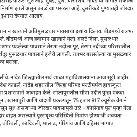
ाटासह पाऊस सुरु आहे. मुंबई, पुणे, धाराशिव, नांदेड या भागात सकाळी
िर्माण झाले असून काळोखा पसरला आहे. दुसरीकडे पुण्यातही जोरदार
ा इशारा देण्यात आलाय.
मान खात्याने अतिमुसळधार पावसाचा इशारा दिलाय. बीडमध्ये रात्रभर
ले. बीडमध्ये आज हवामान खात्याने येलो अलर्ट दिला. मुसळधार
ात्रभर पडलेल्या पावसाने तेरणा नदीला पूर, तेरणा नदीच्या परिसरातील
सर्वदूर मुसळधार पावसाने हजेरी लावली. रात्रभर बरसलेल्या या मुसळधार
टका बसला.
लीये. नांदेड जिल्ह्यातील सर्व शाळा महाविद्यालयांना आज सुट्टी जाहीर
आदेश काढले. नांदेड शहरातील जिल्हा परिषद मल्टीपर्पज हायस्कूल
्हा प्रशासनाने आवाहन केले. सोलापुरातील सीना नदीत पुन्हा एकदा
न , खासापुरी आणि चांदणी प्रकल्पतून 75 हजार 817 क्यूसेक वेगाने
ासून सुरु असणाऱ्या जोरदार पावसामुळे उळे – कासेगाव पूल पुन्हा गेला
ार वाहत असल्याने पूरसदृश्य परिस्थिती निर्माण होण्याची शक्यता
, बोरिवली, कांदिवली, मालाड, गोरेगांव आणि दहिसर भागात