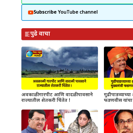
Subscribe
YouTube channel
पुढे वाचा
अवकाळी गारपीट आणि वादळी पावसाने
गुढीपाडव्याच्या श
राज्यातील शेतकरी चिंतेत !
फडणवीस यांचा 