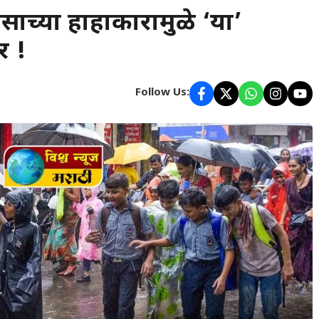
वसाच्या हाहाकारामुळे ‘या’
र !
Follow Us: