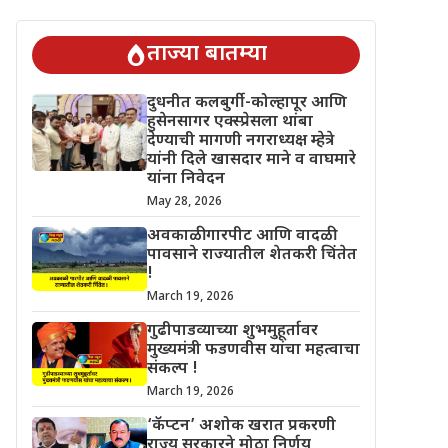
ांचा महत्वाचा संकल्प !
‘कॅप्टन’ अशोक खरात प्रकरणी राज्य सरकारने मोठा 
ताज्या बातम्या
दुधनीत कलबुर्गी-कोल्हापूर आणि
हुसेनसागर एक्स्प्रेसला थांबा
देण्याची मागणी नगराध्यक्ष म्हेत्रे
यांनी दिले खासदार माने व वाघमारे
यांना निवेदन
May 28, 2026
अवकाळी गारपीट आणि वादळी
पावसाने राज्यातील शेतकरी चिंतेत
!
March 19, 2026
गुढीपाडव्याच्या शुभमुहूर्तावर
मुख्यमंत्री फडणवीस यांचा महत्वाचा
संकल्प !
March 19, 2026
‘कॅप्टन’ अशोक खरात प्रकरणी
राज्य सरकारने मोठा निर्णय