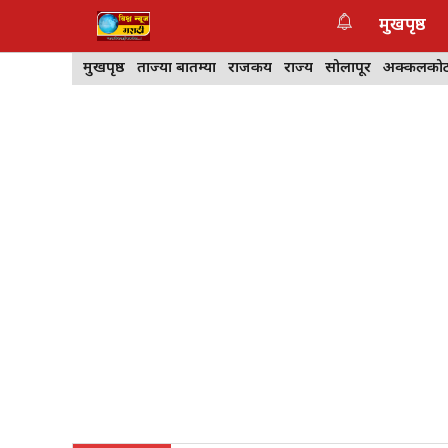
Skip
मुखपृष्ठ
to
content
मुखपृष्ठ
ताज्या बातम्या
राजकीय
राज्य
सोलापूर
अक्कलको