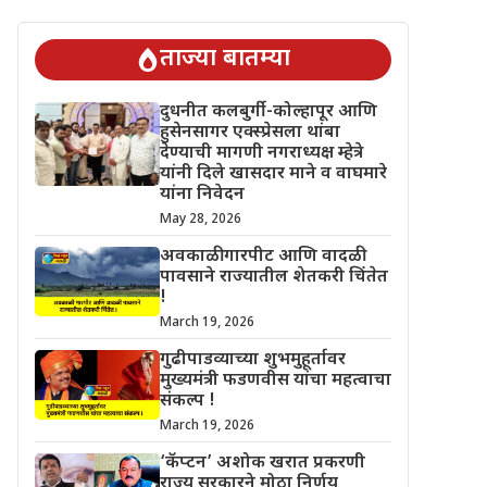
चिंतेत !
गुढीपाडव्याच्या शुभमुहूर्तावर मुख्यमंत्री फडणवीस यांचा महत्वाचा स
ताज्या बातम्या
दुधनीत कलबुर्गी-कोल्हापूर आणि
हुसेनसागर एक्स्प्रेसला थांबा
देण्याची मागणी नगराध्यक्ष म्हेत्रे
यांनी दिले खासदार माने व वाघमारे
यांना निवेदन
May 28, 2026
अवकाळी गारपीट आणि वादळी
पावसाने राज्यातील शेतकरी चिंतेत
!
March 19, 2026
गुढीपाडव्याच्या शुभमुहूर्तावर
मुख्यमंत्री फडणवीस यांचा महत्वाचा
संकल्प !
March 19, 2026
‘कॅप्टन’ अशोक खरात प्रकरणी
राज्य सरकारने मोठा निर्णय