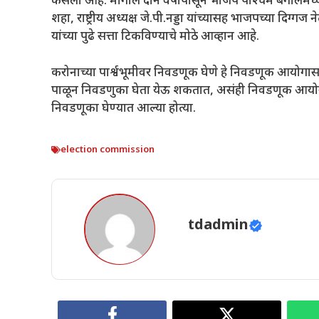
कसली आहे. मागील दोन वर्षापासून भाजप पश्‍चिम बंगालमध्ये जो
शहा, राष्ट्रीय अध्यक्ष जे.पी.नड्डा यांच्यासह भाजपच्या दिग्गज ने
यांच्या पुढे सत्ता टिकविण्याचे मोठे आव्हान आहे.
करोनाच्या पार्श्वभूमीवर निवडणूक घेणे हे निवडणूक आयोगा
पाळून निवडणुका घेता येऊ शकतात, असंही निवडणूक आयोगाकड
निवडणूका घेण्यात आल्या होत्या.
election commission
tdadmin