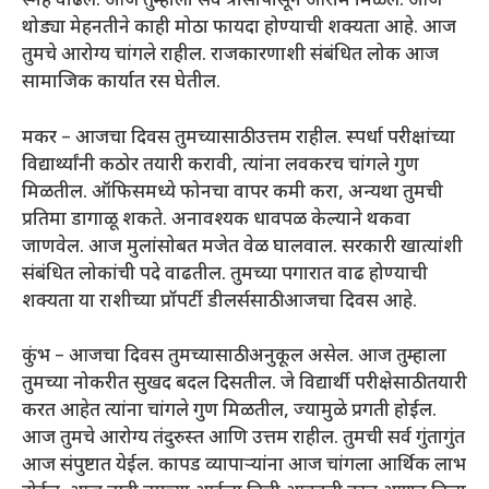
स्नेह वाढेल. आज तुम्हाला सर्व त्रासांपासून आराम मिळेल. आज
थोड्या मेहनतीने काही मोठा फायदा होण्याची शक्यता आहे. आज
तुमचे आरोग्य चांगले राहील. राजकारणाशी संबंधित लोक आज
सामाजिक कार्यात रस घेतील.
मकर – आजचा दिवस तुमच्यासाठी उत्तम राहील. स्पर्धा परीक्षांच्या
विद्यार्थ्यांनी कठोर तयारी करावी, त्यांना लवकरच चांगले गुण
मिळतील. ऑफिसमध्ये फोनचा वापर कमी करा, अन्यथा तुमची
प्रतिमा डागाळू शकते. अनावश्यक धावपळ केल्याने थकवा
जाणवेल. आज मुलांसोबत मजेत वेळ घालवाल. सरकारी खात्यांशी
संबंधित लोकांची पदे वाढतील. तुमच्या पगारात वाढ होण्याची
शक्यता या राशीच्या प्रॉपर्टी डीलर्ससाठी आजचा दिवस आहे.
कुंभ – आजचा दिवस तुमच्यासाठी अनुकूल असेल. आज तुम्हाला
तुमच्या नोकरीत सुखद बदल दिसतील. जे विद्यार्थी परीक्षेसाठी तयारी
करत आहेत त्यांना चांगले गुण मिळतील, ज्यामुळे प्रगती होईल.
आज तुमचे आरोग्य तंदुरुस्त आणि उत्तम राहील. तुमची सर्व गुंतागुंत
आज संपुष्टात येईल. कापड व्यापाऱ्यांना आज चांगला आर्थिक लाभ