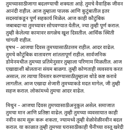
तुमच्यासाठी जागा बदलण्याची शक्यता आहे. तुमचे वैवाहिक जीवन
आनंदी राहील. आज तुम्हाला पालक आणि कुटुंबातील इतर
सदस्यांकडून पूर्ण सहकार्य मिळेल. आज काही कौटुंबिक
जबाबदाऱ्या तुमच्यावर सोपवण्यात येतील, ज्या तुम्ही पूर्ण कराल.
तुम्ही केलेल्या कामावर सगळेच खूश दिसतील. आर्थिक स्थिती
चांगली राहील.
वृषभ – आजचा दिवस तुमच्यासाठी उत्तम राहील. आदर वाढेल.
तुमचे कौटुंबिक वातावरण शांततापूर्ण राहील. सार्वजनिक
डोमेनमधील तुमच्या प्रतिमेनुसार तुम्हाला परिणाम मिळतील. आज
एखाद्याशी बोलताना संयम बाळगा. तुम्ही कोणताही व्यवसाय करत
असाल, तर त्याचा विस्तार करण्यासाठी तुम्हाला थोडे कष्ट करावे
लागतील. आज एखादा शेजारी तुमच्याकडे मदत मागेल, जी तुम्ही
सहज कराल. लोकांमध्ये तुमचा आदर वाढेल.
मिथुन – आजचा दिवस तुमच्यासाठी अनुकूल असेल. समाजात
तुमचा मान आणि प्रतिष्ठा वाढेल. तुम्ही तुमच्या व्यवसायात काही
नवीन काम सुरू करू शकता, ज्यामध्ये तुम्ही वेळोवेळी नवीन बदल
कराल. या काळात तुम्ही तुमच्या घरासाठी काही चैनीच्या वस्तू खरेदी