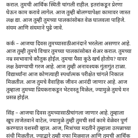
कराल. तुमची आर्थिक स्थिती चांगली राहील. इतरांकडून प्रेरणा
घेऊन काम करावे लागेल. आज तुम्ही बोलण्यापेक्षा कामावर जास्त
लक्ष द्या. आज तुम्ही तुमच्या पालकांसोबत वेळ घालवला पाहिजे.
संयम आणि संयमाने पुढे जावे.
कर्क – आजचा दिवस तुमच्यासाठी आनंदाने भरलेला असणार आहे.
आज तुम्ही तुमचे विचार तुमच्या पालकांसोबत शेअर कराल. तुमच्या
नम्र स्वभावाचे कौतुक होईल. तुमचा पैसा कुठे खर्च होतोय? यावर
लक्ष ठेवण्याची गरज आहे. आज तुम्ही अनावश्यक गुंतागुंत टाळा.
विद्यार्थ्यांना आज कोणत्याही स्पर्धात्मक परीक्षेत चांगले निकाल
मिळतील. आज तुमचे वैवाहिक जीवन आनंदी जाणार आहे. आज
तुम्हाला तुमच्या प्रियकराकडून भेटवस्तू मिळेल, ज्यामुळे तुमचे मन
प्रसन्न होईल.
सिंह – आजचा दिवस तुमच्यासाठी चांगला जाणार आहे. तुम्हाला
खूप ताजेतवाने वाटेल, ज्यामुळे तुम्ही तुमची सर्व कामे वेळेवर पूर्ण
करण्यात यशस्वी व्हाल. आज, मित्रांच्या मदतीने तुम्हाला उत्पन्नाच्या
संधी मिळतील, ज्याद्वारे तुम्ही नफा मिळवाल आणि तुमची आर्थिक