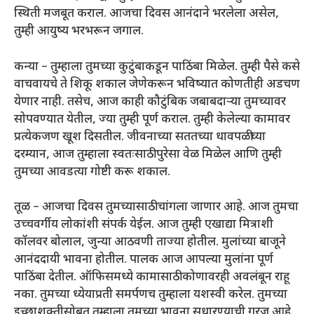
स्थिती मजबूत कराल. आजचा दिवस आनंदाने भरलेला असेल,
तुम्ही आयुष्य भरभरून जगाल.
कन्या – तुम्हाला तुमच्या कुटुंबाकडून पाठिंबा मिळेल. तुम्ही पैसे कसे
वाचवायचे ते शिकू शकाल जेणेकरून भविष्यात कोणतीही अडचण
येणार नाही. तसेच, आज काही कौटुंबिक जबाबदाऱ्या तुमच्यावर
सोपवण्यात येतील, ज्या तुम्ही पूर्ण कराल. तुम्ही केलेल्या कामावर
प्रत्येकजण खूश दिसतील. जीवनाच्या सततच्या धावपळीच्या
दरम्यान, आज तुम्हाला स्वतःसाठी पुरेसा वेळ मिळेल आणि तुम्ही
तुमच्या आवडत्या गोष्टी करू शकाल.
तूळ – आजचा दिवस तुमच्यासाठी चांगला जाणार आहे. आज तुमचा
उच्चवर्गीय लोकांशी संपर्क येईल. आज तुम्ही एखाद्या मित्राशी
कॉलवर बोलाल, जुन्या आठवणी ताज्या होतील. मुलांच्या बाजूने
आनंददायी भावना होतील. पालक आज आपल्या मुलांना पूर्ण
पाठिंबा देतील. ऑफिसमध्ये कामासाठी कोणावरही अवलंबून राहू
नका. तुमच्या ध्येयाप्रती समर्पणच तुम्हाला यशस्वी करेल. तुमच्या
इच्छाशक्तीसोबत तुम्हाला तुमच्या भावना सुधारण्याची गरज आहे.