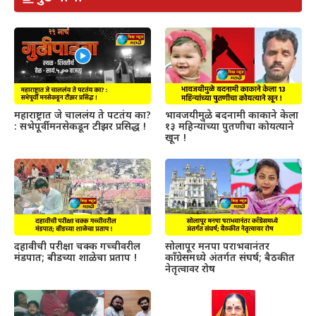
महाराष्ट्रात जे चाललंय ते पटतंय का?
भावजयीमुळे बदनामी काकाने केला
: सभेपूर्वी मनसेकडून टीझर प्रसिद्ध !
१३ महिन्यांच्या पुतणीचा कोयत्याने
खून !
दहावीची परीक्षा चक्क गच्चीवरील
सोलापूर मनपा पराभवानंतर
मंडपात; बीडच्या शाळेचा प्रताप !
काँग्रेसमध्ये अंतर्गत संघर्ष; बैठकीत
नेतृत्वावर रोष