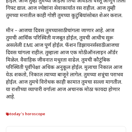
होईल. आज तुम्ही तुमच्या आईला तिची आवडती वस्तू आणून तिला
गिफ्ट द्याल. आज ज्येष्ठांना सेवाकार्यात रस राहील. आज तुम्ही
तुमच्या मनातील काही गोष्टी तुमच्या कुटुंबियांसोबत शेअर कराल.
मीन – आजचा दिवस तुमच्यासाठी चांगला जाणार आहे. आज
तुमची आर्थिक परिस्थिती मजबूत होईल, तुमची आधीच सुरू
असलेली EMI आज पूर्ण होईल. फॅशन डिझायनर्ससाठी आजचा
दिवस चांगला राहील. तुम्हाला आज एक मोठी ऑनलाइन ऑर्डर
मिळेल. वैवाहिक जीवनात मधुरता वाढेल. तुमची कौटुंबिक
परिस्थिती पूर्वीपेक्षा अधिक अनुकूल होईल. मुलाचा निकाल आज
येऊ शकतो, निकाल त्याच्या बाजूने लागेल. तुमच्या शत्रूंचा पराभव
होईल. आज तुमचे विरोधक काही कामात तुमचा सल्ला मागतील.
या राशीच्या व्यापारी वर्गाला आज अचानक मोठा फायदा होणार
आहे.
today's horoscope