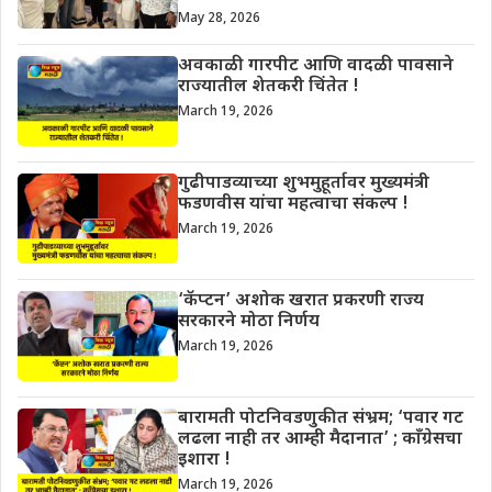
May 28, 2026
अवकाळी गारपीट आणि वादळी पावसाने
राज्यातील शेतकरी चिंतेत !
March 19, 2026
गुढीपाडव्याच्या शुभमुहूर्तावर मुख्यमंत्री
फडणवीस यांचा महत्वाचा संकल्प !
March 19, 2026
‘कॅप्टन’ अशोक खरात प्रकरणी राज्य
सरकारने मोठा निर्णय
March 19, 2026
बारामती पोटनिवडणुकीत संभ्रम; ‘पवार गट
लढला नाही तर आम्ही मैदानात’ ; काँग्रेसचा
इशारा !
March 19, 2026