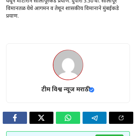
येथून मोटारीने सोलापूरकडे प्रयाण. दुपारी 3.30 वा. सोलापूर
विमानतळ येथे आगमन व तेथून शासकीय विमानाने मुंबईकडे
प्रयाण.
टीम विश्व न्यूज मराठी