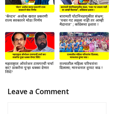
‘कॅप्टन’ अशोक खरात प्रकरणी
बारामती पोटनिवडणुकीत संभ्रम;
राज्य सरकारने मोठा निर्णय
‘पवार गट लढला नाही तर आम्ही
मैदानात’ ; काँग्रेसचा इशारा !
महाराष्ट्रात ऑपरेशन टायगरची चर्चा
राज्यातील महिला परिचरांना
का? ठाकरेंना पुन्हा धक्का देणार
दिलासा; मानधनात दुप्पट वाढ !
शिंदे?
Leave a Comment
Comment