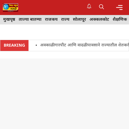
Skip
to
content
Me
मुखपृष्ठ
ताज्या बातम्या
राजकीय
राज्य
सोलापूर
अक्कलकोट
शैक्षणिक
अवकाळी गारपीट आणि वादळी पावसाने राज्यातील शेतकरी चिंते
BREAKING