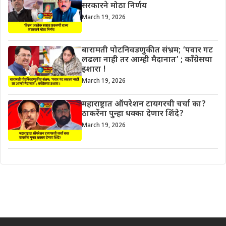
सरकारने मोठा निर्णय
March 19, 2026
बारामती पोटनिवडणुकीत संभ्रम; ‘पवार गट
लढला नाही तर आम्ही मैदानात’ ; काँग्रेसचा
इशारा !
March 19, 2026
महाराष्ट्रात ऑपरेशन टायगरची चर्चा का?
ठाकरेंना पुन्हा धक्का देणार शिंदे?
March 19, 2026