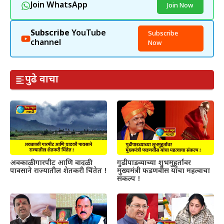
Join WhatsApp
Join Now
Subscribe
YouTube
Subscribe
channel
Now
पुढे वाचा
अवकाळी गारपीट आणि वादळी
गुढीपाडव्याच्या शुभमुहूर्तावर
पावसाने राज्यातील शेतकरी चिंतेत !
मुख्यमंत्री फडणवीस यांचा महत्वाचा
संकल्प !