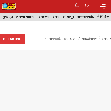
Skip
to
content
Me
मुखपृष्ठ
ताज्या बातम्या
राजकीय
राज्य
सोलापूर
अक्कलकोट
शैक्षणिक
अवकाळी गारपीट आणि वादळी पावसाने राज्यातील शे
BREAKING