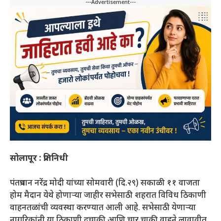
---Advertisement---
सोलापूर : प्रतिनिधी
पंतप्रधान नरेंद्र मोदी यांच्या सोमवारी (दि.२९) सकाळी ११ वाजता
होम मैदान येथे होणाऱ्या जाहीर सभेसाठी शहरात विविध ठिकाणी
वाहनतळांची व्यवस्था करण्यात आली आहे. सभेसाठी येणाऱ्या
नागरिकांनी या ठिकाणी दुचाकी आणि चार चाकी वाहने लावावीत