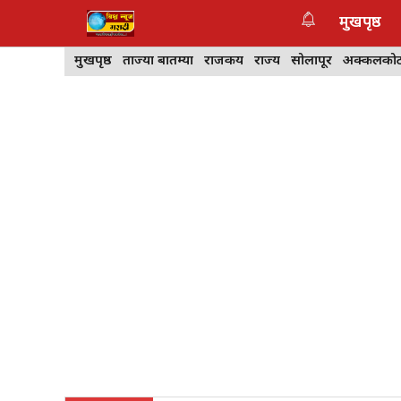
Skip
मुखपृष्ठ
to
content
मुखपृष्ठ
ताज्या बातम्या
राजकीय
राज्य
सोलापूर
अक्कलको