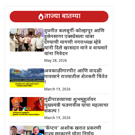
 चिंतेत !
गुढीपाडव्याच्या शुभमुहूर्तावर मुख्यमंत्री फडणवीस यांचा महत्वाचा
ताज्या बातम्या
दुधनीत कलबुर्गी-कोल्हापूर आणि
हुसेनसागर एक्स्प्रेसला थांबा
देण्याची मागणी नगराध्यक्ष म्हेत्रे
यांनी दिले खासदार माने व वाघमारे
यांना निवेदन
May 28, 2026
अवकाळी गारपीट आणि वादळी
पावसाने राज्यातील शेतकरी चिंतेत
!
March 19, 2026
गुढीपाडव्याच्या शुभमुहूर्तावर
मुख्यमंत्री फडणवीस यांचा महत्वाचा
संकल्प !
March 19, 2026
‘कॅप्टन’ अशोक खरात प्रकरणी
राज्य सरकारने मोठा निर्णय