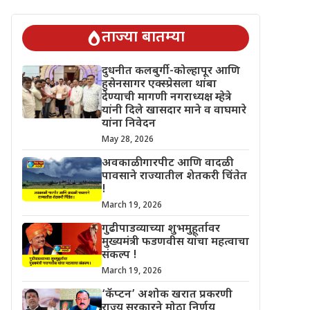
 चिंतेत !
गुढीपाडव्याच्या शुभमुहूर्तावर मुख्यमंत्री फडणवीस यांचा महत्वाचा 
ताज्या बातम्या
दुधनीत कलबुर्गी-कोल्हापूर आणि
हुसेनसागर एक्स्प्रेसला थांबा
देण्याची मागणी नगराध्यक्ष म्हेत्रे
यांनी दिले खासदार माने व वाघमारे
यांना निवेदन
May 28, 2026
अवकाळी गारपीट आणि वादळी
पावसाने राज्यातील शेतकरी चिंतेत
!
March 19, 2026
गुढीपाडव्याच्या शुभमुहूर्तावर
मुख्यमंत्री फडणवीस यांचा महत्वाचा
संकल्प !
March 19, 2026
‘कॅप्टन’ अशोक खरात प्रकरणी
राज्य सरकारने मोठा निर्णय