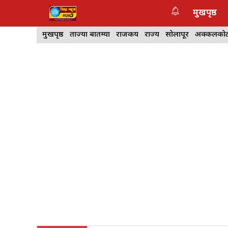
Skip
मुखपृष्ठ
to
content
मुखपृष्ठ
ताज्या बातम्या
राजकीय
राज्य
सोलापूर
अक्कलको