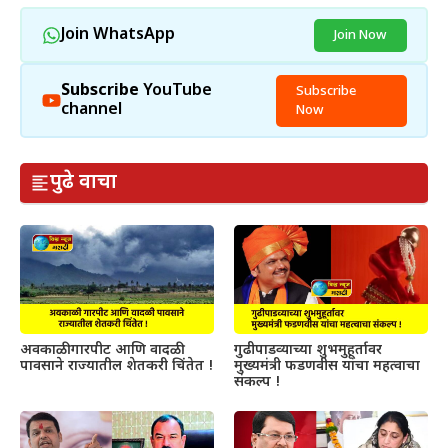
Join WhatsApp
Join Now
Subscribe
YouTube
Subscribe
channel
Now
पुढे वाचा
अवकाळी गारपीट आणि वादळी
गुढीपाडव्याच्या शुभमुहूर्तावर
पावसाने राज्यातील शेतकरी चिंतेत !
मुख्यमंत्री फडणवीस यांचा महत्वाचा
संकल्प !