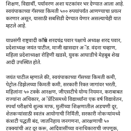
शिक्षण, विद्यार्थी, पर्यावरण अशा घटकांवर भर देण्यात आला आहे.
स्वयंपाकाच्या गॅसच्या किमती ५०० रुपयांपर्यंत आणण्याचा प्रयत्न
करणार असून, यासाठी सबसिडी देण्यात येणार असल्याचेही यात
म्हटले आहे.
याप्रसंगी राष्ट्रवादी काँग्रेस शरदचंद्र पवार पक्षाचे अध्यक्ष शरद पवार,
प्रदेशाध्यक्ष जयंत पाटील, माजी खासदार अॅड. वंदना चव्हाण,
महिला प्रदेशाध्यक्षा रोहिणी खडसे, युवक आघाडीचे मेहबूब शेख
आदी उपस्थित होते.
जयंत पाटील म्हणाले की, स्वयंपाकाच्या गॅसच्या किमती कमी,
पेट्रोल-डिझेलच्या किमती कमी, सरकारी रिक्त जागांवर भरती,
महिलांना ५० टक्के आरक्षण, जीएसटीचे योग्य नियमन, कराबाबत
राज्यांना अधिकार, अॅप्रेंटिसमध्ये विद्यार्थ्यांना एक वर्ष विद्यावेतन,
स्पर्धा परीक्षांचे शुल्क माफ, मुलींच्या शिक्षणातील अडचणी दूर,
शेतकऱ्यांसाठी स्वतंत्र आयोगाची निर्मिती, सरकारी नोकऱ्यांमध्ये
कंत्राटी पद्धती बंद, जातनिहाय जनगणना, आरक्षणाची ५०
टक्क्यांची अट दूर करू, आदिवासींच्या वनाधिकाराची जपणूक,