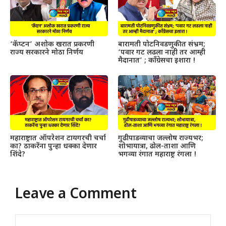
‘कॅप्टन’ अशोक खरात प्रकरणी
बारामती पोटनिवडणुकीत संभ्रम;
राज्य सरकारने मोठा निर्णय
‘पवार गट लढला नाही तर आम्ही
मैदानात’ ; काँग्रेसचा इशारा !
महाराष्ट्रात ऑपरेशन टायगरची चर्चा
गुढीपाडव्याचा जल्लोष राज्यभर;
का? ठाकरेंना पुन्हा धक्का देणार
शोभायात्रा, ढोल-ताशा आणि
शिंदे?
भगव्या रंगात महाराष्ट्र रंगला !
Leave a Comment
Comment