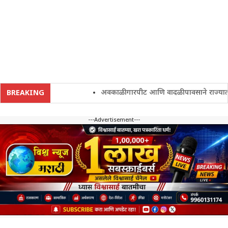
अवकाळी गारपीट आणि वादळी पावसाने राज्यातील शे
BREAKING
---Advertisement---