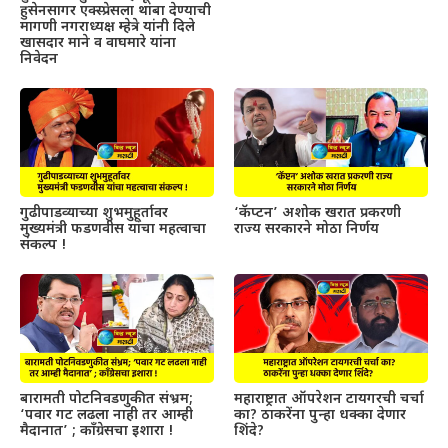
हुसेनसागर एक्स्प्रेसला थांबा देण्याची
मागणी नगराध्यक्ष म्हेत्रे यांनी दिले
खासदार माने व वाघमारे यांना
निवेदन
गुढीपाडव्याच्या शुभमुहूर्तावर
‘कॅप्टन’ अशोक खरात प्रकरणी
मुख्यमंत्री फडणवीस यांचा महत्वाचा
राज्य सरकारने मोठा निर्णय
संकल्प !
बारामती पोटनिवडणुकीत संभ्रम;
महाराष्ट्रात ऑपरेशन टायगरची चर्चा
‘पवार गट लढला नाही तर आम्ही
का? ठाकरेंना पुन्हा धक्का देणार
मैदानात’ ; काँग्रेसचा इशारा !
शिंदे?