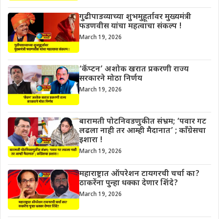
गुढीपाडव्याच्या शुभमुहूर्तावर मुख्यमंत्री
फडणवीस यांचा महत्वाचा संकल्प !
March 19, 2026
‘कॅप्टन’ अशोक खरात प्रकरणी राज्य
सरकारने मोठा निर्णय
March 19, 2026
बारामती पोटनिवडणुकीत संभ्रम; ‘पवार गट
लढला नाही तर आम्ही मैदानात’ ; काँग्रेसचा
इशारा !
March 19, 2026
महाराष्ट्रात ऑपरेशन टायगरची चर्चा का?
ठाकरेंना पुन्हा धक्का देणार शिंदे?
March 19, 2026