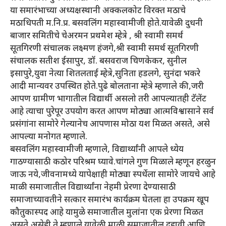
या समारंभाच्या अध्यक्षस्थानी अक्कलकोट विरक्त मठाचे
मठाधिपती म.नि.प्र. बसवलिंग महास्वामीजी होते.यावेळी दुधनी
बाजार समितीचे चेअरमन प्रथमेश म्हेत्रे , श्री स्वामी समर्थ
सूतगिरणी संचालक लक्ष्मण हंजगे,श्री स्वामी समर्थ सूतगिरणी
संचालक सतीश ईसापुर, डॉ. बसवराज चिणकेकर, सुनील
इसापुरे,युवा नेत्या शितलताई म्हेत्रे,सुनिता हडलगे, सुनंदा भकरे
आदी मान्यवर उपस्थित होते.पुढे बोलताना म्हेत्रे म्हणाले की,जरी
आपण ग्रामीण भागातील विद्यार्थी असलो तरी आपल्यातही टॅलेंट
आहे त्याचा पुरेपूर उपयोग करत आपण मोठ्या आत्मविश्वासाने सर्व
प्रसंगांना सामोरे गेल्यानेच आपणास मोठा यश मिळत असते, असे
आपल्या मनोगत म्हणाले.
बसवलिंग महास्वामीजी म्हणाले, विद्यार्थ्यांनी आपले ध्येय
गाठण्यासाठी कठोर परिश्रम घ्यावे.चांगले गुण मिळाले म्हणून हरळुन
जाऊ नये,जीवनामध्ये यापेक्षाही मोठ्या स्पर्धेला सामोरे जायचे आहे
माळी समाजातील विद्यार्थ्यांना नेहमी प्रेरणा देण्यासाठी
समाजाच्यावतीने सत्कार समारंभ कार्यक्रम घेतला हा उपक्रम खूप
कौतुकास्पद आहे यामुळे समाजातील मुलांना एक प्रेरणा मिळत
असते,असेही ते म्हणाले.यावेळी माळी समाजातील दहावी आणि