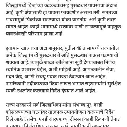
जिल्ह्यांमध्ये विजांच्या कडकडाटासह मुसळधार पावसाचा अंदाज
आहे. कृषी क्षेत्रासाठी हा पाऊस फायदेशीर असला तरी, सततच्या
पावसामुळे पिकांच्या सडण्याचा धोका वाढतोय, असे कृषी तज्ज्ञ
सांगत आहेत. काही भागांमध्ये रस्त्यांवर पाणी साचल्यामुळे वाहतूक
व्यवस्थेवरही परिणाम झाला आहे.
हवामान खात्याच्या अंदाजानुसार, पुढील 48 तासांमध्ये राज्यातील
अनेक जिल्ह्यांमध्ये मुसळधार ते अति मुसळधार पाऊस पडण्याची
शक्यता आहे. त्यामुळे शाळा-कॉलेजांना सुट्टी देण्याबाबत निर्णय
स्थानिक प्रशासन घेईल, अशी माहिती आहे. आपत्कालीन सेवा,
मदत केंद्रे, आणि रेस्क्यू पथक सज्ज ठेवण्यात आले आहेत.
नागरिकांनी नदीकाठच्या किंवा सखल भागात राहणाऱ्यांनी सुरक्षित
स्थळी स्थलांतर करण्याचे निर्देश देण्यात आले आहेत.
राज्य सरकारने सर्व जिल्हाधिकाऱ्यांना संभाव्य पूर, दरडी
कोसळण्याच्या घटनांवर तात्काळ उपाययोजना करण्याचे निर्देश
दिले आहेत. तसेच, एनडीआरएफच्या टीम्सना काही ठिकाणी तैनात
करण्याचा निर्णय घेण्यात आला आहे. नागरिकांनी अफवांवर