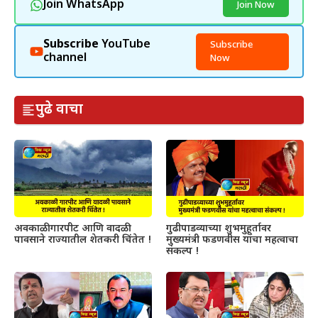
Join WhatsApp
Join Now
Subscribe
YouTube
Subscribe
channel
Now
पुढे वाचा
अवकाळी गारपीट आणि वादळी
गुढीपाडव्याच्या शुभमुहूर्तावर
पावसाने राज्यातील शेतकरी चिंतेत !
मुख्यमंत्री फडणवीस यांचा महत्वाचा
संकल्प !