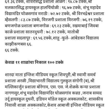
६१.३६ टक्के, शावरसिद्ध प्रशाला आळगे : ९४.८७ टक्के,श्री
मलकारसिद्ध हायस्कूल हालचिंचोळी : ९६.७७ टक्के, शंभू महादेव
विद्यामंदिर घोळसगांव मराठी : ७२.७२ टक्के, श्री विरभद्रेश्वर प्रशाला
म्हैसलगी : ८३.८७ टक्के, मिरजगी प्रशाला मिरजगी : ७६.१९ टक्के,
बणजगोळ प्रशाला बणजगोळ : ६९.२३ टक्के, रखमाबाई जिवबा
काळे प्रशाला सातनदुधनी : ७८.१२ टक्के, मातोश्री
प्रशाला सदलापूर : ६९.५६ टक्के,शाहू -फुले- आंबेडकर विद्यालय
काझीकणबस ६६.
६६ टक्के.
केवळ ११ शाळांचा निकाल १०० टक्के
शारदा माता इंग्लिश मीडियम स्कूल शिवपुरी,श्री स्वामी समर्थ
प्रशाला अरळी ,विद्याभारती विद्यालय गुरुकुल संगोगी (ब),श्री
मल्लिकार्जुन प्रशाला बोरेगाव, एस. एस. जे.शेळके कन्या प्रशाला
नागणसुर,शंभू महादेव विद्यामंदिर घोळसगांव कन्नड ,जनाब सय्यद
उर्दू हायस्कूल दुधनी, इंडियन मॉडेल स्कूल अक्कलकोट, शासकीय
निवासी शाळा अक्कलकोट,केशव आबाजी इंग्लिश मीडियम स्कूल