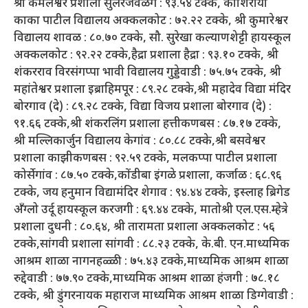
श्री कमलेश्वर प्रशाला सुलेरजवळगे : ९३.५४ टक्के, काशिराया
काका पाटील विद्यालय अक्कलकोट : ७२.२२ टक्के, श्री कुमारेश्वर
विद्यालय शावळ : ८०.७० टक्के, सौ. सुरेखा कल्याणशेट्टी हायस्कूल
अक्कलकोट : ९२.२२ टक्के,हैद्रा प्रशाला हैद्रा : ९३.१० टक्के, श्री
शंकरराव विरसंगप्पा भावी विद्यालय गुड्डेवाडी : ७५.७५ टक्के, श्री
महांतेश्वर प्रशाला इब्राहिमपूर : ८९.२८ टक्के,श्री महादेव विद्या मंदिर
बोरगाव (दे) : ८९.२८ टक्के, विद्या विजय प्रशाला बोरगाव (दे) :
९१.६६ टक्के,श्री शंकरलिंग प्रशाला हत्तीकणबस : ८७.१७ टक्के,
श्री मल्लिकार्जुन विद्यालय केगांव : ८०.८८ टक्के,श्री बसवेश्वर
प्रशाला काझीकणबस : ९२.५९ टक्के, मलकप्पा पाटील प्रशाला
कोर्सेगांव : ८७.५० टक्के,कोंडीबा इंगळे प्रशाला, कर्जाळ : ६८.९६
टक्के, जय हनुमान विद्यामंदिर शेगाव : ९४.४४ टक्के, इस्लाह ब्रिगेड
अँग्लो उर्दू हायस्कूल करजगी : ६९.४४ टक्के, मातोश्री एल.एस.म्हेत्रे
प्रशाला दुधनी : ८०.६४, श्री तारामता प्रशाला अक्कलकोट : ५६
टक्के,सांगवी प्रशाला सांगवी : ८८.२३ टक्के, के.बी. एन.माध्यमिक
आश्रम शाळा नागनहळ्ळी : ७५.४३ टक्के,माध्यमिक आश्रम शाळा
रुद्देवाडी : ७७.९० टक्के,माध्यमिक आश्रम शाळा हंजगी : ७८.१८
टक्के, श्री डुंगरनायक महाराज माध्यमिक आश्रम शाळा डिग्गेवाडी :