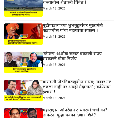
राज्यातील शेतकरी चिंतेत !
March 19, 2026
गुढीपाडव्याच्या शुभमुहूर्तावर मुख्यमंत्री
फडणवीस यांचा महत्वाचा संकल्प !
March 19, 2026
‘कॅप्टन’ अशोक खरात प्रकरणी राज्य
सरकारने मोठा निर्णय
March 19, 2026
बारामती पोटनिवडणुकीत संभ्रम; ‘पवार गट
लढला नाही तर आम्ही मैदानात’ ; काँग्रेसचा
इशारा !
March 19, 2026
महाराष्ट्रात ऑपरेशन टायगरची चर्चा का?
ठाकरेंना पुन्हा धक्का देणार शिंदे?