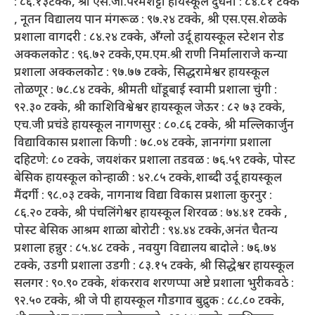
: ८६.१३टक्के, श्री एस.जी.परमशेट्टी हायस्कूल दुधनी : ८४.८१ टक्के
, नूतन विद्यालय पान मंगरूळ : ९७.२४ टक्के, श्री एस.एस.शेळके
प्रशाला वागदरी : ८४.२४ टक्के, अँग्लो उर्दू हायस्कूल स्टेशन रोड
अक्कलकोट : ९६.७२ टक्के,एम.एम.श्री राणी निर्मालाराजे कन्या
प्रशाला अक्कलकोट : ९७.७७ टक्के, सिद्धरामेश्वर हायस्कूल
तोळणूर : ७८.८४ टक्के, श्रीमती धोंडूबाई स्वामी प्रशाला चुंगी :
९२.३० टक्के, श्री काशिविश्वेश्वर हायस्कूल जेऊर : ८२ ७३ टक्के,
एच.जी प्रचंडे हायस्कूल नागणसुर : ८०.८६ टक्के, श्री मल्लिकार्जुन
विद्याविकास प्रशाला किणी : ७८.०४ टक्के, ज्ञानगंगा प्रशाला
दहिटणे: ८० टक्के, जयशंकर प्रशाला तडवळ : ७६.५९ टक्के, पोस्ट
बेसिक हायस्कूल कोन्हाळी : ४२.८५ टक्के,शाब्दी उर्दू हायस्कूल
मैंदर्गी : ९८.०३ टक्के, नागनाथ विद्या विकास प्रशाला कुरनुर :
८६.२० टक्के, श्री पंचलिंगेश्वर हायस्कूल शिरवळ : ७४.४१ टक्के ,
पोस्ट बेसिक आश्रम शाळा बोरोटी : ९४.४४ टक्के,अनंत चैतन्य
प्रशाला हन्नुर : ८५.४८ टक्के , नवयुग विद्यालय बादोले : ७६.७४
टक्के, उडगी प्रशाला उडगी : ८३.१५ टक्के, श्री सिद्धेश्वर हायस्कूल
सलगर : ९०.९० टक्के, शंकरराव शरणप्पा अष्टे प्रशाला भुरीकवठे :
९२.५० टक्के, श्री जे पी हायस्कूल गौडगाव बुद्रुक : ८८.८० टक्के,