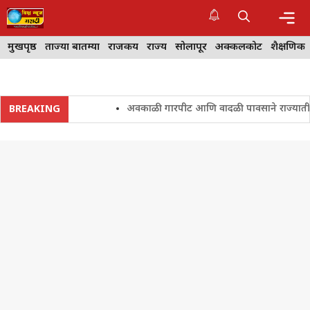
Skip
to
content
Me
मुखपृष्ठ
ताज्या बातम्या
राजकीय
राज्य
सोलापूर
अक्कलकोट
शैक्षणिक
अवकाळी गारपीट आणि वादळी पावसाने राज्यातील शेतक
BREAKING