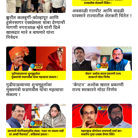
अवकाळी गारपीट आणि वादळी
पावसाने राज्यातील शेतकरी चिंतेत !
दुधनीत कलबुर्गी-कोल्हापूर आणि
हुसेनसागर एक्स्प्रेसला थांबा देण्याची
मागणी नगराध्यक्ष म्हेत्रे यांनी दिले
खासदार माने व वाघमारे यांना
निवेदन
गुढीपाडव्याच्या शुभमुहूर्तावर
‘कॅप्टन’ अशोक खरात प्रकरणी
मुख्यमंत्री फडणवीस यांचा महत्वाचा
राज्य सरकारने मोठा निर्णय
संकल्प !