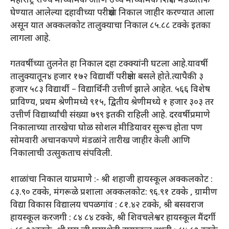
महाराष्ट्र राज्य माध्यमिक आणि उच्च माध्यमिक शिक्षण मंडळातर्फे
घेण्यात आलेल्या दहावीच्या परीक्षेचा निकाल जाहीर करण्यात आला
असून यात अक्कलकोट तालुक्याचा निकाल ८५.८८ टक्के इतका
लागला आहे.
गतवर्षीच्या तुलनेत हा निकाल दहा टक्क्यांनी घटला आहे.यावर्षी
तालुक्यातून४ हजार १७२ विद्यार्थी परीक्षेला बसले होते.त्यापैकी ३
हजार ५८३ विद्यार्थी – विद्यार्थिनी उत्तीर्ण झाले आहेत. ५६६ विशेष
प्राविण्य, प्रथम श्रेणीमध्ये ९१५, द्वितीय श्रेणीमध्ये १ हजार ३०३ तर
उत्तीर्ण विद्यार्थ्यांची संख्या ७९९ इतकी राहिली आहे. दरवर्षीप्रमाणे
निकालाच्या तारखेचा घोळ सोशल मीडियावर सुरूच होता पण
सोमवारी अचानकपणे मंडळांने तारीख जाहीर केली आणि
निकालाची उत्सुकताच संपविली.
शाळांचा निकाल याप्रमाणेे :- श्री शहाजी हायस्कूल अक्कलकोट :
८३.९० टक्के, मंगरूळे प्रशाला अक्कलकोट: ९६.९१ टक्के , ग्रामीण
विद्या विकास विद्यालय चपळगांव : ८१.४२ टक्के, श्री बसवराज
हायस्कूल करजगी : ८४ ८४ टक्के, श्री शिवचलेश्वर हायस्कूल मैंदर्गी