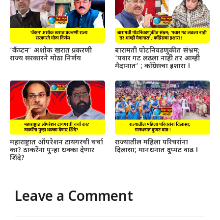
‘कॅप्टन’ अशोक खरात प्रकरणी
बारामती पोटनिवडणुकीत संभ्रम;
राज्य सरकारने मोठा निर्णय
‘पवार गट लढला नाही तर आम्ही
मैदानात’ ; काँग्रेसचा इशारा !
महाराष्ट्रात ऑपरेशन टायगरची चर्चा
राज्यातील महिला परिचरांना
का? ठाकरेंना पुन्हा धक्का देणार
दिलासा; मानधनात दुप्पट वाढ !
शिंदे?
Leave a Comment