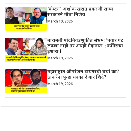
‘कॅप्टन’ अशोक खरात प्रकरणी राज्य
सरकारने मोठा निर्णय
March 19, 2026
बारामती पोटनिवडणुकीत संभ्रम; ‘पवार गट
लढला नाही तर आम्ही मैदानात’ ; काँग्रेसचा
इशारा !
March 19, 2026
महाराष्ट्रात ऑपरेशन टायगरची चर्चा का?
ठाकरेंना पुन्हा धक्का देणार शिंदे?
March 19, 2026