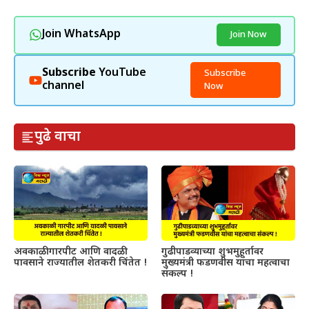
Join WhatsApp
Join Now
Subscribe
YouTube
Subscribe
channel
Now
पुढे वाचा
अवकाळी गारपीट आणि वादळी
गुढीपाडव्याच्या शुभमुहूर्तावर
पावसाने राज्यातील शेतकरी चिंतेत !
मुख्यमंत्री फडणवीस यांचा महत्वाचा
संकल्प !