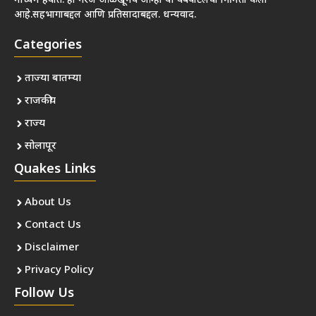
माध्यमे हवीत. ही गरज ओळखूनच आम्ही या वेबपोर्टलची निर्मिती केली
आहे.सहभागाबद्दल आणि प्रतिसादाबद्दल. धन्यवाद.
Categories
ताज्या बातम्या
राजकीय
राज्य
सोलापूर
Quakes Links
About Us
Contact Us
Disclaimer
Privacy Policy
Follow Us