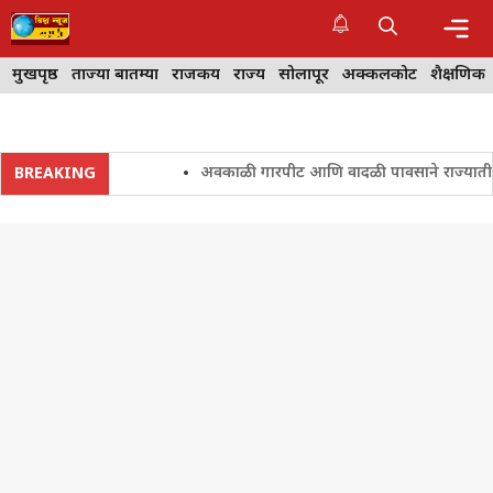
Skip
to
content
Me
मुखपृष्ठ
ताज्या बातम्या
राजकीय
राज्य
सोलापूर
अक्कलकोट
शैक्षणिक
अवकाळी गारपीट आणि वादळी पावसाने राज्यातील शेतकर
BREAKING