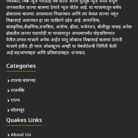
नमस्कार, विश्व न्यूज मराठी हे वेब पोर्टल आणि यूट्यूब न्यूज चॅनेल संपूर्ण
जगभरातील ताज्या बातम्या देणारे न्यूज पोर्टल आहे. या माध्यमातून सर्वच
क्षेत्रातल्या बातम्या आपल्याला मिळाव्यात आणि त्या केवळ ताज्या नसून
विश्वासार्ह असाव्यात हा त्या पाठीमागे उद्देश आहे. सामाजिक,
सांस्कृतिक,शैक्षणिक,राजकिय, आरोग्य, क्रीडा, मनोरंजन, बॉलीवूड यासह अनेक
क्षेत्रातील ताज्या घडामोडी या माध्यमातुन आपल्यापर्यंत पोहचविण्यात
येतील.जगात माध्यमे अनेक आहेत परंतु लोकांना विश्वासार्ह बातम्या देणारी
माध्यमे हवीत. ही गरज ओळखूनच आम्ही या वेबपोर्टलची निर्मिती केली
आहे.सहभागाबद्दल आणि प्रतिसादाबद्दल. धन्यवाद.
Categories
ताज्या बातम्या
राजकीय
राज्य
सोलापूर
Quakes Links
About Us