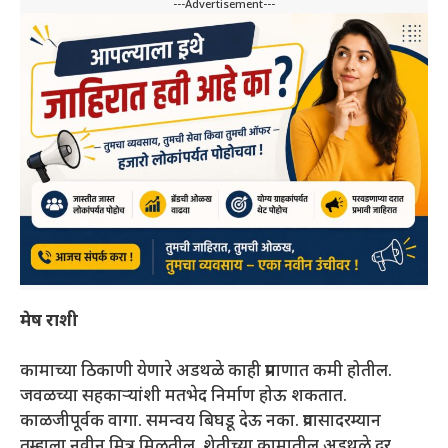
---Advertisement---
मेष राशी
कामाच्या ठिकाणी येणारे अडथळे काही प्रमाणात कमी होतील.
जवळच्या सहकाऱ्यांशी मतभेद निर्माण होऊ शकतात.
काळजीपूर्वक वागा. समन्वय बिघडू देऊ नका. प्रवासादरम्यान
तुम्हाला नवीन मित्र मिळतील. शेतीच्या कामातील अडथळे दूर