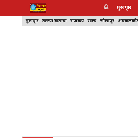
Skip
मुखपृष्ठ
to
content
मुखपृष्ठ
ताज्या बातम्या
राजकीय
राज्य
सोलापूर
अक्कलको