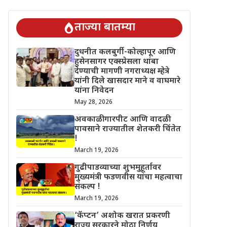
 चिंतेत !
गुढीपाडव्याच्या शुभमुहूर्तावर मुख्यमंत्री फडणवीस यांचा महत्वाचा 
ताज्या बातम्या
दुधनीत कलबुर्गी-कोल्हापूर आणि
हुसेनसागर एक्स्प्रेसला थांबा
देण्याची मागणी नगराध्यक्ष म्हेत्रे
यांनी दिले खासदार माने व वाघमारे
यांना निवेदन
May 28, 2026
अवकाळी गारपीट आणि वादळी
पावसाने राज्यातील शेतकरी चिंतेत
!
March 19, 2026
गुढीपाडव्याच्या शुभमुहूर्तावर
मुख्यमंत्री फडणवीस यांचा महत्वाचा
संकल्प !
March 19, 2026
‘कॅप्टन’ अशोक खरात प्रकरणी
राज्य सरकारने मोठा निर्णय