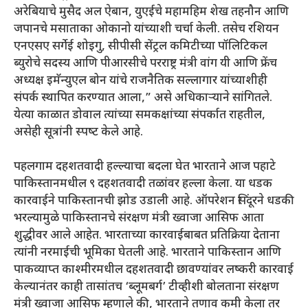
अरेबियाचे मुसैद अल ऐबान, युएईचे महामहिम शेख तहनौन आणि
जपानचे मसाताका ओकानो यांच्याशी चर्चा केली. तसेच रशियन
एनएसए सर्गेई शोइगु, सीपीसी सेंट्रल कमिटीच्या पॉलिटिकल
ब्युरोचे सदस्य आणि पीआरसीचे परराष्ट्र मंत्री वांग यी आणि फ्रेंच
अध्यक्ष इमॅन्युएल बोन यांचे राजनैतिक सल्लागार यांच्याशीही
संपर्क स्थापित करण्यात आला,” असे अधिकाऱ्याने सांगितले.
येत्या काळात डोवाल त्यांच्या समकक्षांच्या संपर्कात राहतील,
असेही सूत्रांनी स्‍पष्‍ट केले आहे.
पहलगाम दहशतवादी हल्‍ल्‍याचा बदला घेत भारताने आज पहाटे
पाकिस्‍तानमधील ९ दहशतवादी तळांवर हल्‍ला केला. या धडक
कारवाईने पाकिस्‍तानची झोड उडाली आहे. ऑपरेशन सिंदूरने धडकी
भरल्‍यामुळे पाकिस्‍तानचे संरक्षण मंत्री ख्वाजा आसिफ आता
शुद्धीवर आले आहेत. भारताच्‍या कारवाईबाबत प्रतिक्रिया देताना
त्‍यांनी नरमाईची भूमिका घेतली आहे. भारताने पाकिस्तान आणि
पाकव्याप्त काश्मीरमधील दहशतवादी छावण्यांवर लष्करी कारवाई
केल्यानंतर काही तासांतच ‘ब्लूमबर्ग’ टीव्‍हीशी बोलताना संरक्षण
मंत्री ख्वाजा आसिफ म्‍हणाले की, भारताने तणाव कमी केला तर