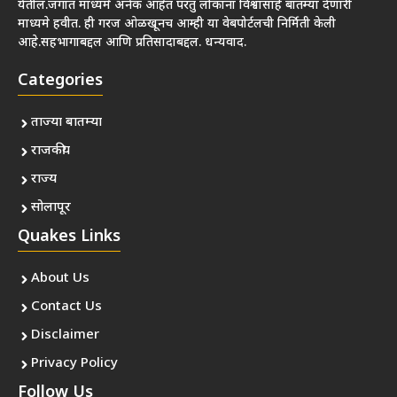
येतील.जगात माध्यमे अनेक आहेत परंतु लोकांना विश्वासार्ह बातम्या देणारी
माध्यमे हवीत. ही गरज ओळखूनच आम्ही या वेबपोर्टलची निर्मिती केली
आहे.सहभागाबद्दल आणि प्रतिसादाबद्दल. धन्यवाद.
Categories
ताज्या बातम्या
राजकीय
राज्य
सोलापूर
Quakes Links
About Us
Contact Us
Disclaimer
Privacy Policy
Follow Us