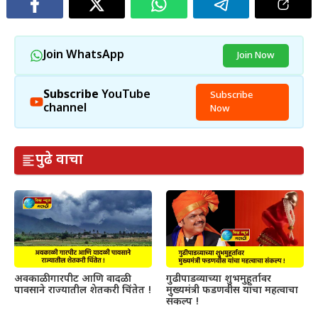
Join WhatsApp
Join Now
Subscribe
YouTube
Subscribe
channel
Now
पुढे वाचा
अवकाळी गारपीट आणि वादळी
गुढीपाडव्याच्या शुभमुहूर्तावर
पावसाने राज्यातील शेतकरी चिंतेत !
मुख्यमंत्री फडणवीस यांचा महत्वाचा
संकल्प !