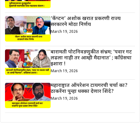
‘कॅप्टन’ अशोक खरात प्रकरणी राज्य
सरकारने मोठा निर्णय
March 19, 2026
बारामती पोटनिवडणुकीत संभ्रम; ‘पवार गट
लढला नाही तर आम्ही मैदानात’ ; काँग्रेसचा
इशारा !
March 19, 2026
महाराष्ट्रात ऑपरेशन टायगरची चर्चा का?
ठाकरेंना पुन्हा धक्का देणार शिंदे?
March 19, 2026