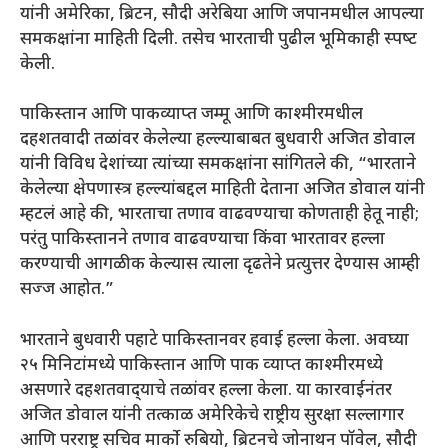
यांनी अमेरिका, ब्रिटन, सौदी अरेबिया आणि जपानमधील आपल्या
समकक्षांना माहिती दिली. तसेच भारताची पुढील भूमिकाही स्‍पष्‍ट
केली.
पाकिस्तान आणि पाकव्याप्त जम्मू आणि काश्मीरमधील
दहशतवादी तळांवर केलेल्‍या हल्‍ल्‍याबाबत बुधवारी अजित डोवाल
यांनी विविध देशांच्या त्यांच्या समकक्षांना सांगितले की, “भारताने
केलेल्या क्षेपणास्त्र हल्ल्यांबद्दल माहिती देताना अजित डोवाल यांनी
म्‍हटलं आहे की, भारताचा तणाव वाढवण्‍याचा कोणताही हेतू नाही;
परंतु पाकिस्‍तानने तणाव वाढवण्याचा किंवा भारतावर हल्‍ला
करण्‍याची आगळीक केल्‍यास त्‍याला दृढतेने प्रत्युत्तर देण्यास आम्‍ही
सज्‍ज आहोत.”
भारताने बुधवारी पहाटे पाकिस्‍तानवर हवाई हल्‍ला केला. अवघ्‍या
२५ मिनिटांमध्‍ये पाकिस्‍तान आणि पाक व्‍याप्‍त काश्‍मीरमध्‍ये
असणारे दहशतवाद्‍याचे तळांवर हल्‍ला केला. या कारवाईनंतर
अजित डोवाल यांनी तत्‍काळ अमेरिकेचे राष्ट्रीय सुरक्षा सल्लागार
आणि परराष्ट्र सचिव मार्को रुबियो, ब्रिटनचे जोनाथन पॉवेल, सौदी