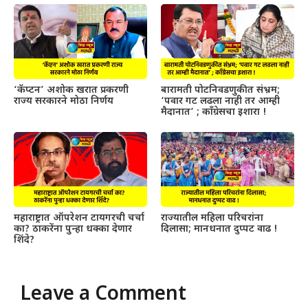
‘कॅप्टन’ अशोक खरात प्रकरणी
बारामती पोटनिवडणुकीत संभ्रम;
राज्य सरकारने मोठा निर्णय
‘पवार गट लढला नाही तर आम्ही
मैदानात’ ; काँग्रेसचा इशारा !
महाराष्ट्रात ऑपरेशन टायगरची चर्चा
राज्यातील महिला परिचरांना
का? ठाकरेंना पुन्हा धक्का देणार
दिलासा; मानधनात दुप्पट वाढ !
शिंदे?
Leave a Comment