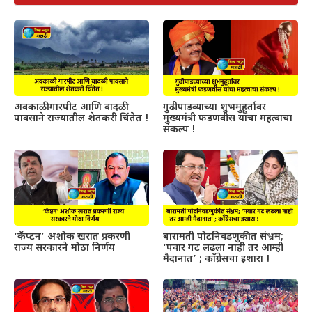
अवकाळी गारपीट आणि वादळी
गुढीपाडव्याच्या शुभमुहूर्तावर
पावसाने राज्यातील शेतकरी चिंतेत !
मुख्यमंत्री फडणवीस यांचा महत्वाचा
संकल्प !
‘कॅप्टन’ अशोक खरात प्रकरणी
बारामती पोटनिवडणुकीत संभ्रम;
राज्य सरकारने मोठा निर्णय
‘पवार गट लढला नाही तर आम्ही
मैदानात’ ; काँग्रेसचा इशारा !