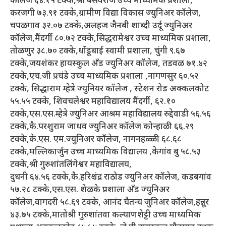
कॉलेज ६४.१५ टक्के,श्री बसवराज उच्च माध्यमिक प्रशाला,
करजगी ७३.९१ टक्के,ग्रामीण विद्या विकास ज्युनिअर कॉलेज,
चपळगाव ३२.०७ टक्के,अलहज जैनबी शाब्दी उर्दू ज्युनिअर
कॉलेज,मैंदर्गी ८०.७२ टक्के,सिद्धरामेश्वर उच्च माध्यमिक प्रशाला,
तोळणुर ३८.७० टक्के,धोंडूबाई स्वामी प्रशाला, चुंगी ९.६७
टक्के,जयशंकर हायस्कुल अँड ज्युनिअर कॉलेज, तडवळ ७१.४२
टक्के,एच.जी प्रचंडे उच्च माध्यमिक प्रशाला ,नागणसुर ६०.५२
टक्के, सिद्धाराम म्हेत्रे ज्युनियर कॉलेज , स्टेशन रोड अक्कलकोट
५५.५५ टक्के, शिवचलेश्वर महाविद्यालय मैंदर्गी, ६२.१०
टक्के,एस.एस.म्हेत्रे ज्युनिअर आश्रम महाविद्यालय रुद्देवाडी ५६.५६
टक्के,कै.परशुराम जाधव ज्युनिअर कॉलेज कोन्हाळी ६६.२९
टक्के,के.एस. एम.ज्युनिअर कॉलेज, नागनहळ्ळी ६८.६८
टक्के,मल्लिकार्जुन उच्च माध्यमिक विद्यालय ,केगांव बु ५८.५३
टक्के,श्री गुरुशांतलिंगेश्वर महाविद्यालय,
दुधनी ६४.५६ टक्के,कै.हरिश्चंद्र राठोड ज्युनिअर कॉलेज, कडबगांव
५७.२८ टक्के,एस.एस. शेळके प्रशाला अँड ज्युनिअर
कॉलेज,वागदरी ५८.६९ टक्के, आनंद चैतन्य जुनिअर कॉलेज,हन्नूर
४३.७५ टक्के,मातोश्री गुरुशांतवा कल्याणशेट्टी उच्च माध्यमिक