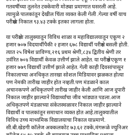
गतवर्षीच्या तुलनेत टक्केवारी मोठ्या प्रमाणात घसरली आहे.
त्यामुळे पालकांतून देखील चिंता व्यक्त केली गेली .गेल्या वर्षी याच
परीक्षेचा निकाल ९३.४३ टक्के इतका लागला होता.
या परीक्षेला तालुक्यातून विविध शाळा व महाविद्यालयातून एकूण २
हजार ७०७ विदयार्थीपैकी २ हजार ६७८ विद्यार्थी परीक्षेस बसली होती.
त्यात २५ विषेश प्राविण्य,२१६ प्रथम श्रेणी,८३४ द्वितीय श्रेणी तर
उर्वरित ७०४ विद्यार्थी केवळ उत्तीर्ण झाले आहेत. या परीक्षेत एकूण १
हजार ७७९ विद्यार्थी उत्तीर्ण झाले आहेत. गेली काही दिवसांपासून
निकालाच्या अनधिकृत तारखा सोशल मिडियावर झळकत होत्या
पण नेमकी तारीख जाहीर होत नव्हती.पण मंडळाने काल
अचानकपणे अधिकृतपणे तारीख जाहीर केली आणि आज दुपारी
निकाल जाहीर झाल्याने विद्यार्थ्यांचा जीव भांड्यात पडला.आज
अधिकृतपणे मंडळाच्या संकेतस्थळावर निकाल जाहीर झाल्याने
विद्यार्थी व पालकांतून समाधान व्यक्त होत आहे.तालुक्यातील
विविध उच्च माध्यमिक विद्यालयाचा निकाल याप्रमाणे.
सी.बी.खेडगी कॉलेज अक्कलकोट ७३.६२ टक्के,मंगरूळे ज्युनिअर