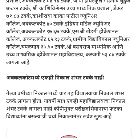
प्रशाला,अक्कलकोट ८४.५४ टक्के, जे.पी हायस्कूल गौडगाव बुद्रुक
७५.९२ टक्के, श्री काशिविश्वेश्वर उच्च माध्यमिक प्रशाला,जेऊर
७१.८७ टक्के,काशीराया काका पाटील ज्युनिअर
कॉलेज,अक्कलकोट ४० टक्के,इंडियन मॉडेल ज्युनिअर
कॉलेज,अक्कलकोट ९७.६७ टक्के,एस.बी खेडगी होकेशनल
कॉलेज, अक्कलकोट ६५.९३ टक्के,ग्रामीण विद्याविकास ज्युनिअर
कॉलेज,चपळगाव ३७.५० टक्के,श्री बसवराज माध्यमिक आणि
उच्च माध्यमिक व्होकेशनल महाविद्यालय, करजगी ५३.८४ टक्के
लागला आहे.
अक्कलकोटमध्ये एकही निकाल शंभर टक्के नाही
गेल्या वर्षीच्या निकालामध्ये चार महाविद्यालयाचा निकाल शंभर
टक्के लागला होता. यावर्षी मात्र एकही महाविद्यालयाचा निकाल
शंभर टक्के लागला नाही.कॉपीमुक्त परीक्षा अभियानाचा फटका
विद्यार्थ्यांना बसल्याची चर्चा निकालानंतर सर्वत्र सुरू आहे.