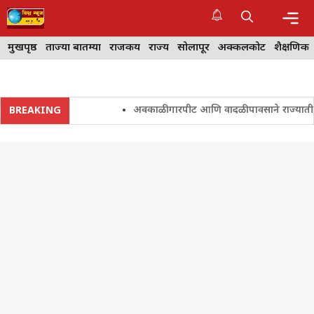
Skip
to
content
Me
मुखपृष्ठ
ताज्या बातम्या
राजकीय
राज्य
सोलापूर
अक्कलकोट
शैक्षणिक
अवकाळी गारपीट आणि वादळी पावसाने राज्यातील शेतक
BREAKING