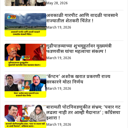
May 28, 2026
अवकाळी गारपीट आणि वादळी पावसाने
राज्यातील शेतकरी चिंतेत !
March 19, 2026
गुढीपाडव्याच्या शुभमुहूर्तावर मुख्यमंत्री
फडणवीस यांचा महत्वाचा संकल्प !
March 19, 2026
‘कॅप्टन’ अशोक खरात प्रकरणी राज्य
सरकारने मोठा निर्णय
March 19, 2026
बारामती पोटनिवडणुकीत संभ्रम; ‘पवार गट
लढला नाही तर आम्ही मैदानात’ ; काँग्रेसचा
इशारा !
March 19, 2026