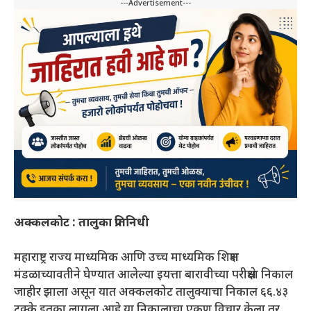
---Advertisement---
अक्कलकोट : तालुका प्रतिनिधी
महाराष्ट्र राज्य माध्यमिक आणि उच्च माध्यमिक शिक्षण
मंडळाच्यावतीने घेण्यात आलेल्या इयत्ता बारावीच्या परीक्षेचा निकाल
जाहीर झाला असून यात अक्कलकोट तालुक्याचा निकाल ६६.४३
टक्के इतका लागला आहे.या निकालाचा एकूण विचार केला तर