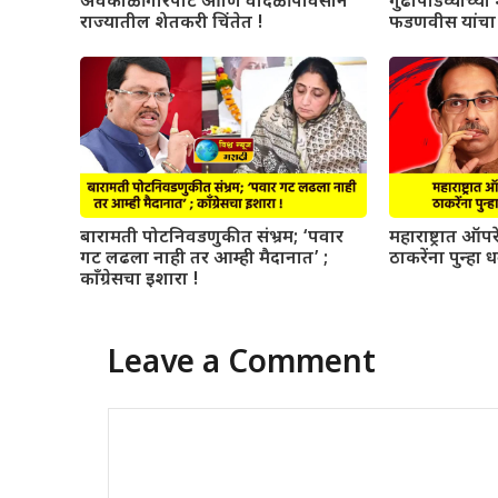
अवकाळी गारपीट आणि वादळी पावसाने
गुढीपाडव्याच्या श
राज्यातील शेतकरी चिंतेत !
फडणवीस यांचा 
बारामती पोटनिवडणुकीत संभ्रम; ‘पवार
महाराष्ट्रात ऑ
गट लढला नाही तर आम्ही मैदानात’ ;
ठाकरेंना पुन्हा 
काँग्रेसचा इशारा !
Leave a Comment
Comment