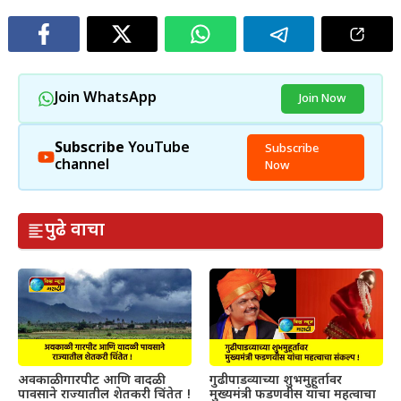
Join WhatsApp
Join Now
Subscribe
YouTube
Subscribe
channel
Now
पुढे वाचा
अवकाळी गारपीट आणि वादळी
गुढीपाडव्याच्या शुभमुहूर्तावर
पावसाने राज्यातील शेतकरी चिंतेत !
मुख्यमंत्री फडणवीस यांचा महत्वाचा