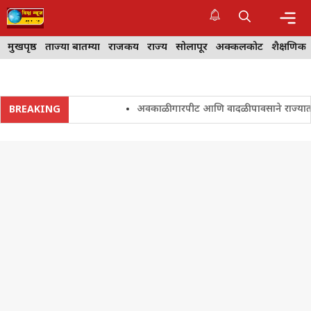
Skip
to
content
Me
मुखपृष्ठ
ताज्या बातम्या
राजकीय
राज्य
सोलापूर
अक्कलकोट
शैक्षणिक
अवकाळी गारपीट आणि वादळी पावसाने राज्यातील शेत
BREAKING