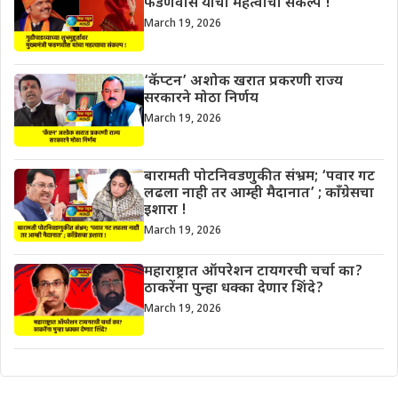
फडणवीस यांचा महत्वाचा संकल्प !
March 19, 2026
‘कॅप्टन’ अशोक खरात प्रकरणी राज्य
सरकारने मोठा निर्णय
March 19, 2026
बारामती पोटनिवडणुकीत संभ्रम; ‘पवार गट
लढला नाही तर आम्ही मैदानात’ ; काँग्रेसचा
इशारा !
March 19, 2026
महाराष्ट्रात ऑपरेशन टायगरची चर्चा का?
ठाकरेंना पुन्हा धक्का देणार शिंदे?
March 19, 2026