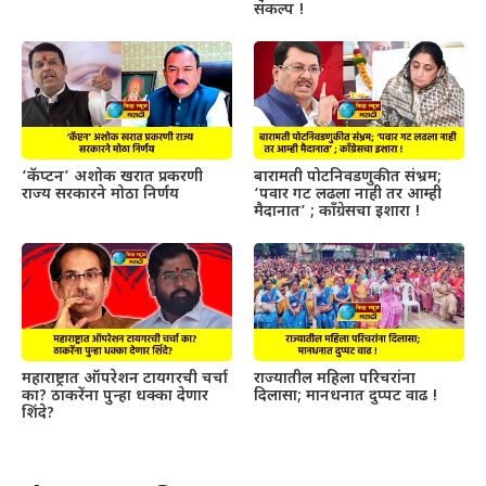
संकल्प !
‘कॅप्टन’ अशोक खरात प्रकरणी
बारामती पोटनिवडणुकीत संभ्रम;
राज्य सरकारने मोठा निर्णय
‘पवार गट लढला नाही तर आम्ही
मैदानात’ ; काँग्रेसचा इशारा !
महाराष्ट्रात ऑपरेशन टायगरची चर्चा
राज्यातील महिला परिचरांना
का? ठाकरेंना पुन्हा धक्का देणार
दिलासा; मानधनात दुप्पट वाढ !
शिंदे?