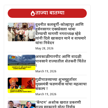
चिंतेत !
गुढीपाडव्याच्या शुभमुहूर्तावर मुख्यमंत्री फडणवीस यांचा महत्वाचा 
ताज्या बातम्या
दुधनीत कलबुर्गी-कोल्हापूर आणि
हुसेनसागर एक्स्प्रेसला थांबा
देण्याची मागणी नगराध्यक्ष म्हेत्रे
यांनी दिले खासदार माने व वाघमारे
यांना निवेदन
May 28, 2026
अवकाळी गारपीट आणि वादळी
पावसाने राज्यातील शेतकरी चिंतेत
!
March 19, 2026
गुढीपाडव्याच्या शुभमुहूर्तावर
मुख्यमंत्री फडणवीस यांचा महत्वाचा
संकल्प !
March 19, 2026
‘कॅप्टन’ अशोक खरात प्रकरणी
राज्य सरकारने मोठा निर्णय