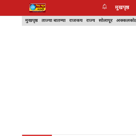
Skip
मुखपृष्ठ
to
content
मुखपृष्ठ
ताज्या बातम्या
राजकीय
राज्य
सोलापूर
अक्कलको