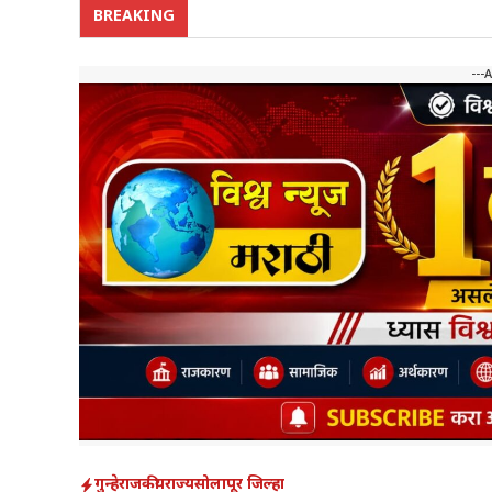
BREAKING
---
गुन्हे
राजकीय
राज्य
सोलापूर जिल्हा