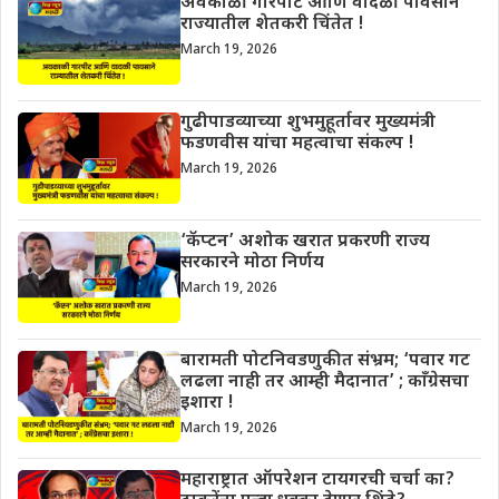
अवकाळी गारपीट आणि वादळी पावसाने
राज्यातील शेतकरी चिंतेत !
March 19, 2026
गुढीपाडव्याच्या शुभमुहूर्तावर मुख्यमंत्री
फडणवीस यांचा महत्वाचा संकल्प !
March 19, 2026
‘कॅप्टन’ अशोक खरात प्रकरणी राज्य
सरकारने मोठा निर्णय
March 19, 2026
बारामती पोटनिवडणुकीत संभ्रम; ‘पवार गट
लढला नाही तर आम्ही मैदानात’ ; काँग्रेसचा
इशारा !
March 19, 2026
महाराष्ट्रात ऑपरेशन टायगरची चर्चा का?