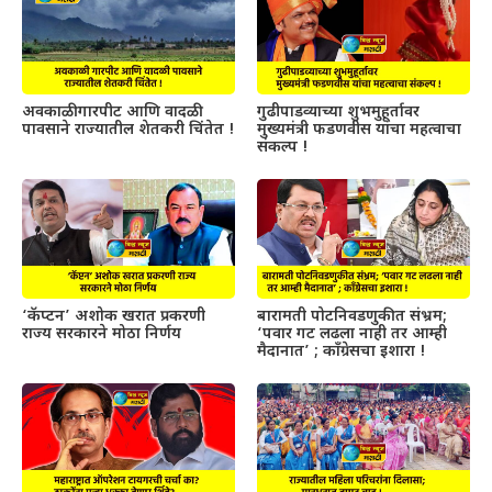
अवकाळी गारपीट आणि वादळी
गुढीपाडव्याच्या शुभमुहूर्तावर
पावसाने राज्यातील शेतकरी चिंतेत !
मुख्यमंत्री फडणवीस यांचा महत्वाचा
संकल्प !
‘कॅप्टन’ अशोक खरात प्रकरणी
बारामती पोटनिवडणुकीत संभ्रम;
राज्य सरकारने मोठा निर्णय
‘पवार गट लढला नाही तर आम्ही
मैदानात’ ; काँग्रेसचा इशारा !