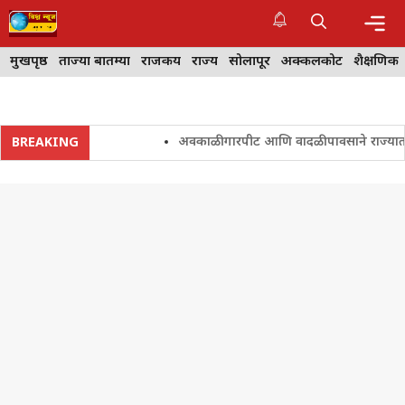
Skip
to
content
Me
मुखपृष्ठ
ताज्या बातम्या
राजकीय
राज्य
सोलापूर
अक्कलकोट
शैक्षणिक
अवकाळी गारपीट आणि वादळी पावसाने राज्यातील शेत
BREAKING