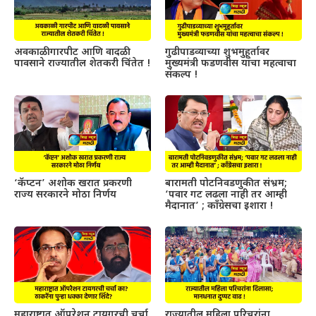
अवकाळी गारपीट आणि वादळी
गुढीपाडव्याच्या शुभमुहूर्तावर
पावसाने राज्यातील शेतकरी चिंतेत !
मुख्यमंत्री फडणवीस यांचा महत्वाचा
संकल्प !
‘कॅप्टन’ अशोक खरात प्रकरणी
बारामती पोटनिवडणुकीत संभ्रम;
राज्य सरकारने मोठा निर्णय
‘पवार गट लढला नाही तर आम्ही
मैदानात’ ; काँग्रेसचा इशारा !
महाराष्ट्रात ऑपरेशन टायगरची चर्चा
राज्यातील महिला परिचरांना