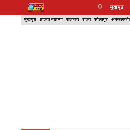
Skip
मुखपृष्ठ
to
content
मुखपृष्ठ
ताज्या बातम्या
राजकीय
राज्य
सोलापूर
अक्कलको