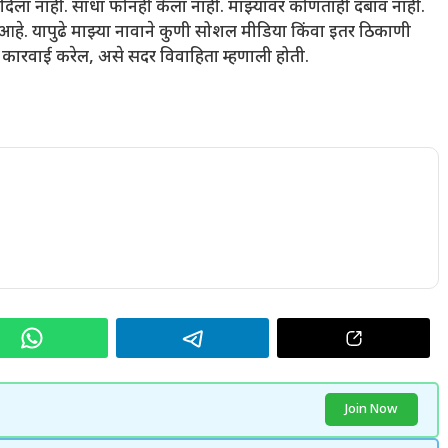
ास दिला नाही. साधा फोनही केला नाही. माझ्यावर कोणताही दबाव नाही.
े आहे. यापुढे माझ्या नावाने कुणी सोशल मीडिया किंवा इतर ठिकाणी
ीर कारवाई करेल, असे सदर विवाहिता म्हणाली होती.
Join Now