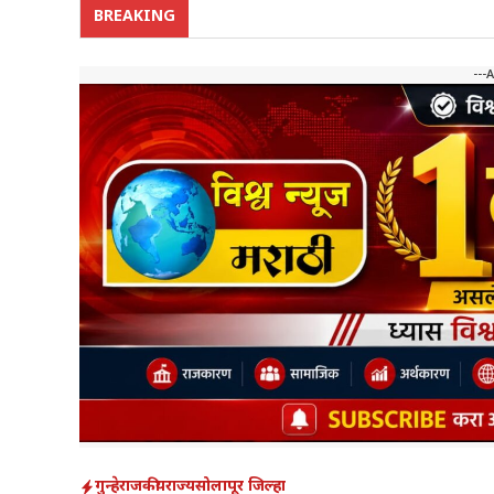
BREAKING
---
गुन्हे
राजकीय
राज्य
सोलापूर जिल्हा