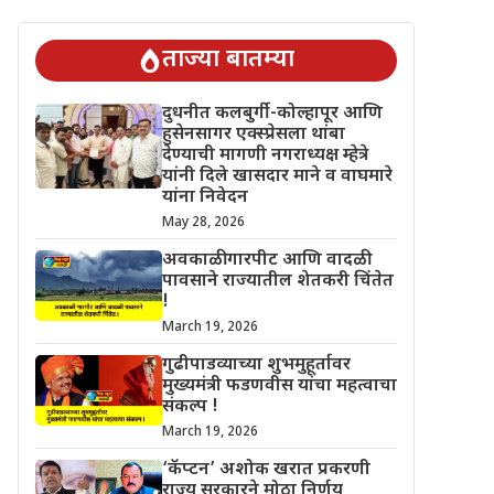
चिंतेत !
गुढीपाडव्याच्या शुभमुहूर्तावर मुख्यमंत्री फडणवीस यांचा महत्वाचा 
ताज्या बातम्या
दुधनीत कलबुर्गी-कोल्हापूर आणि
हुसेनसागर एक्स्प्रेसला थांबा
देण्याची मागणी नगराध्यक्ष म्हेत्रे
यांनी दिले खासदार माने व वाघमारे
यांना निवेदन
May 28, 2026
अवकाळी गारपीट आणि वादळी
पावसाने राज्यातील शेतकरी चिंतेत
!
March 19, 2026
गुढीपाडव्याच्या शुभमुहूर्तावर
मुख्यमंत्री फडणवीस यांचा महत्वाचा
संकल्प !
March 19, 2026
‘कॅप्टन’ अशोक खरात प्रकरणी
राज्य सरकारने मोठा निर्णय