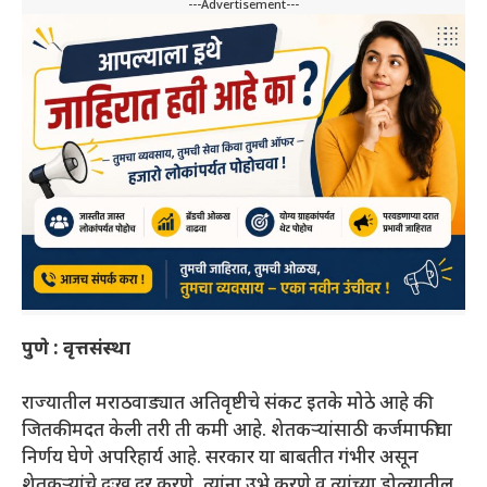
---Advertisement---
पुणे : वृत्तसंस्था
राज्यातील मराठवाड्यात अतिवृष्टीचे संकट इतके मोठे आहे की
जितकी मदत केली तरी ती कमी आहे. शेतकऱ्यांसाठी कर्जमाफीचा
निर्णय घेणे अपरिहार्य आहे. सरकार या बाबतीत गंभीर असून
शेतकऱ्यांचे दुःख दूर करणे, त्यांना उभे करणे व त्यांच्या डोळ्यातील