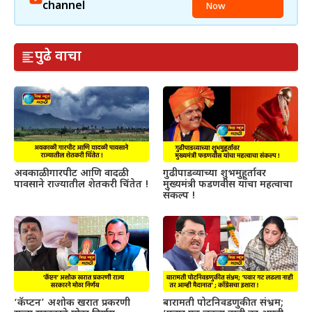
channel
Now
पुढे वाचा
अवकाळी गारपीट आणि वादळी
गुढीपाडव्याच्या शुभमुहूर्तावर
पावसाने राज्यातील शेतकरी चिंतेत !
मुख्यमंत्री फडणवीस यांचा महत्वाचा
संकल्प !
‘कॅप्टन’ अशोक खरात प्रकरणी
बारामती पोटनिवडणुकीत संभ्रम;