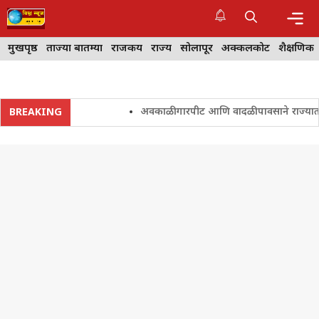
Skip
to
content
Me
मुखपृष्ठ
ताज्या बातम्या
राजकीय
राज्य
सोलापूर
अक्कलकोट
शैक्षणिक
अवकाळी गारपीट आणि वादळी पावसाने राज्यातील शेत
BREAKING