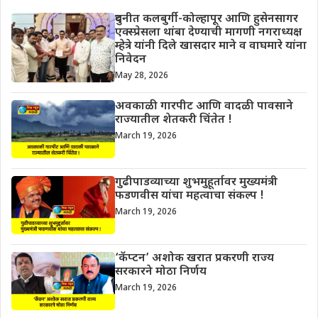
दुधनीत कलबुर्गी-कोल्हापूर आणि हुसेनसागर
एक्स्प्रेसला थांबा देण्याची मागणी नगराध्यक्ष
म्हेत्रे यांनी दिले खासदार माने व वाघमारे यांना
निवेदन
May 28, 2026
अवकाळी गारपीट आणि वादळी पावसाने
राज्यातील शेतकरी चिंतेत !
March 19, 2026
गुढीपाडव्याच्या शुभमुहूर्तावर मुख्यमंत्री
फडणवीस यांचा महत्वाचा संकल्प !
March 19, 2026
‘कॅप्टन’ अशोक खरात प्रकरणी राज्य
सरकारने मोठा निर्णय
March 19, 2026