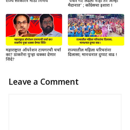
राज्य सरकारने मोठा निर्णय
‘पवार गट लढला नाही तर आम्ही
मैदानात’ ; काँग्रेसचा इशारा !
महाराष्ट्रात ऑपरेशन टायगरची चर्चा
राज्यातील महिला परिचरांना
का? ठाकरेंना पुन्हा धक्का देणार
दिलासा; मानधनात दुप्पट वाढ !
शिंदे?
Leave a Comment
Comment