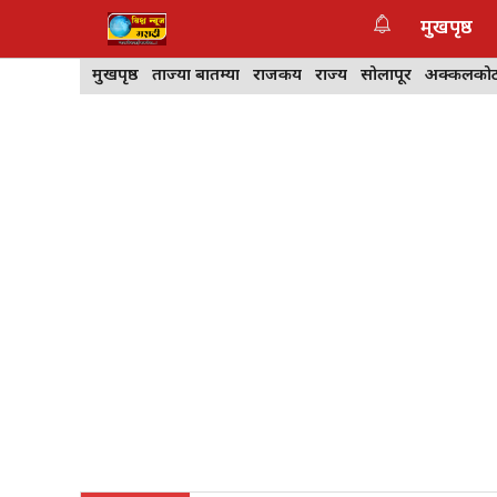
Skip
मुखपृष्ठ
to
content
मुखपृष्ठ
ताज्या बातम्या
राजकीय
राज्य
सोलापूर
अक्कलको