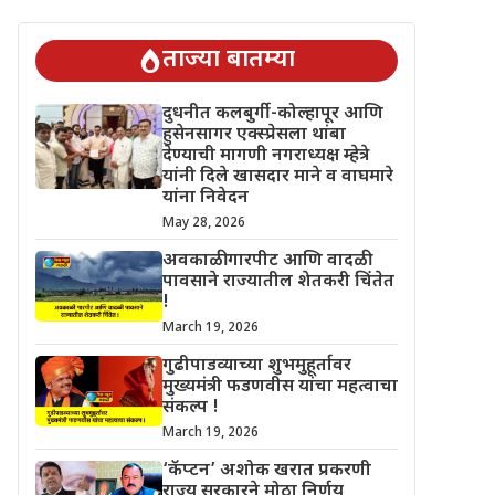
 चिंतेत !
गुढीपाडव्याच्या शुभमुहूर्तावर मुख्यमंत्री फडणवीस यांचा महत्वाचा
ताज्या बातम्या
दुधनीत कलबुर्गी-कोल्हापूर आणि
हुसेनसागर एक्स्प्रेसला थांबा
देण्याची मागणी नगराध्यक्ष म्हेत्रे
यांनी दिले खासदार माने व वाघमारे
यांना निवेदन
May 28, 2026
अवकाळी गारपीट आणि वादळी
पावसाने राज्यातील शेतकरी चिंतेत
!
March 19, 2026
गुढीपाडव्याच्या शुभमुहूर्तावर
मुख्यमंत्री फडणवीस यांचा महत्वाचा
संकल्प !
March 19, 2026
‘कॅप्टन’ अशोक खरात प्रकरणी
राज्य सरकारने मोठा निर्णय