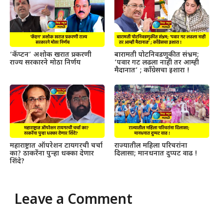
‘कॅप्टन’ अशोक खरात प्रकरणी
बारामती पोटनिवडणुकीत संभ्रम;
राज्य सरकारने मोठा निर्णय
‘पवार गट लढला नाही तर आम्ही
मैदानात’ ; काँग्रेसचा इशारा !
महाराष्ट्रात ऑपरेशन टायगरची चर्चा
राज्यातील महिला परिचरांना
का? ठाकरेंना पुन्हा धक्का देणार
दिलासा; मानधनात दुप्पट वाढ !
शिंदे?
Leave a Comment