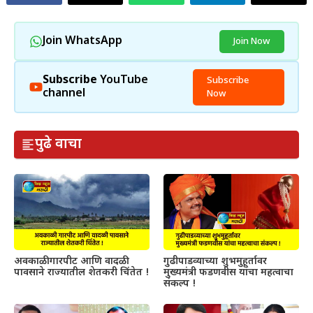
Join WhatsApp
Join Now
Subscribe
YouTube
Subscribe
channel
Now
पुढे वाचा
अवकाळी गारपीट आणि वादळी
गुढीपाडव्याच्या शुभमुहूर्तावर
पावसाने राज्यातील शेतकरी चिंतेत !
मुख्यमंत्री फडणवीस यांचा महत्वाचा
संकल्प !