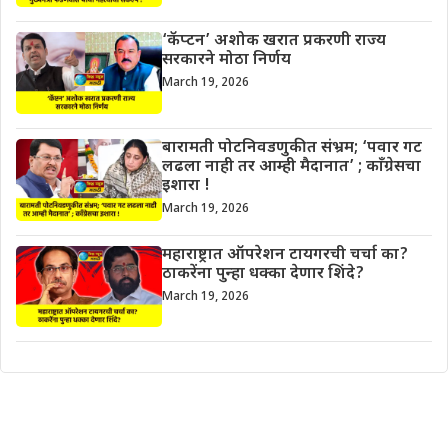
‘कॅप्टन’ अशोक खरात प्रकरणी राज्य
सरकारने मोठा निर्णय
March 19, 2026
बारामती पोटनिवडणुकीत संभ्रम; ‘पवार गट
लढला नाही तर आम्ही मैदानात’ ; काँग्रेसचा
इशारा !
March 19, 2026
महाराष्ट्रात ऑपरेशन टायगरची चर्चा का?
ठाकरेंना पुन्हा धक्का देणार शिंदे?
March 19, 2026