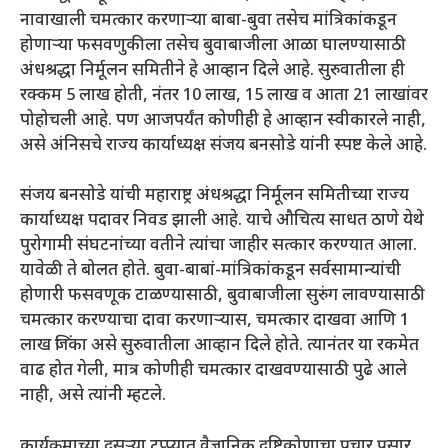
नावाखाली चमत्कार करणाऱ्या बाबा-बुवा तसेच मांत्रिकांकडून
होणाऱ्या फसवणुकीला तसेच बुवाबाजीला आळा घालण्यासाठी
अंधश्रद्धा निर्मूलन समितीने हे आव्हान दिले आहे. सुरुवातीला ही
रक्कम 5 लाख होती, नंतर 10 लाख, 15 लाख व आता 21 लाखांवर
पोहोचली आहे. पण आजपर्यंत कोणीही हे आव्हान स्वीकारले नाही,
असे अंनिसचे राज्य कार्याध्यक्ष संजय बनसोडे यांनी स्पष्ट केले आहे.
संजय बनसोडे यांची महाराष्ट्र अंधश्रद्धा निर्मूलन समितीच्या राज्य
कार्याध्यक्ष पदावर निवड झाली आहे. याचे औचित्य साधत ठाणे येथे
पुरोगामी संघटनांच्या वतीने त्यांचा जाहीर सत्कार करण्यात आला.
यावेळी ते बोलत होते. बुवा-बाबां-मांत्रिकांकडून सर्वसामान्यांची
होणारी फसवणूक टाळण्यासाठी, बुवाबाजीला सुरुंग लावण्यासाठी
चमत्कार करण्याचा दावा करणाऱ्यास, चमत्कार दाखवा आणि 1
लाख जिंका असे सुरुवातीला आव्हान दिले होते. त्यानंतर या रकमेत
वाढ होत गेली, मात्र कोणीही चमत्कार दाखवण्यासाठी पुढे आले
नाही, असे त्यांनी म्हटले.
कार्यक्रमाच्या दुसऱ्या टप्प्यात वैज्ञानिक दृष्टिकोणाचा प्रचार प्रसार,