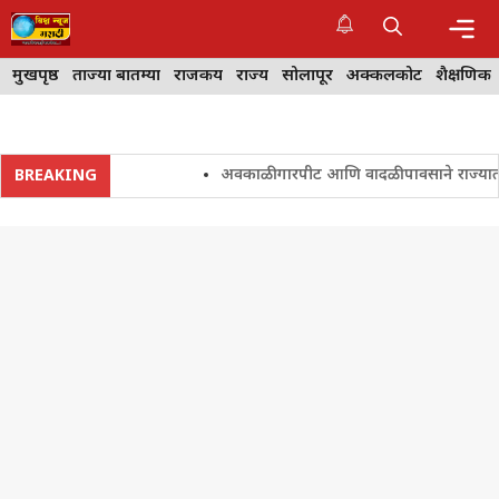
Skip
to
content
Me
मुखपृष्ठ
ताज्या बातम्या
राजकीय
राज्य
सोलापूर
अक्कलकोट
शैक्षणिक
अवकाळी गारपीट आणि वादळी पावसाने राज्यातील शेत
BREAKING