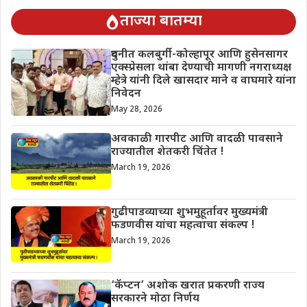
ताज्या बातम्या
दुधनीत कलबुर्गी-कोल्हापूर आणि हुसेनसागर
एक्स्प्रेसला थांबा देण्याची मागणी नगराध्यक्ष
म्हेत्रे यांनी दिले खासदार माने व वाघमारे यांना
निवेदन
May 28, 2026
अवकाळी गारपीट आणि वादळी पावसाने
राज्यातील शेतकरी चिंतेत !
March 19, 2026
गुढीपाडव्याच्या शुभमुहूर्तावर मुख्यमंत्री
फडणवीस यांचा महत्वाचा संकल्प !
March 19, 2026
‘कॅप्टन’ अशोक खरात प्रकरणी राज्य
सरकारने मोठा निर्णय