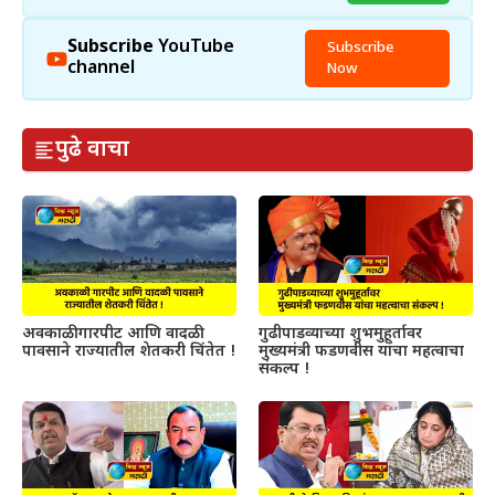
Subscribe
YouTube
Subscribe
channel
Now
पुढे वाचा
अवकाळी गारपीट आणि वादळी
गुढीपाडव्याच्या शुभमुहूर्तावर
पावसाने राज्यातील शेतकरी चिंतेत !
मुख्यमंत्री फडणवीस यांचा महत्वाचा
संकल्प !