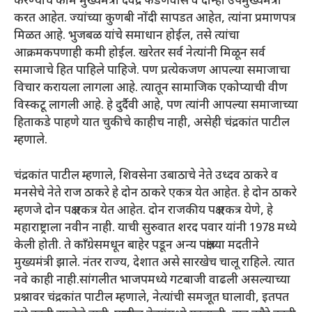
करण्याचे काम मुख्यमंत्री देवेंद्र फडणवीस व दोन्ही उपमुख्यमंत्री
करत आहेत. ज्यांच्या कुणबी नोंदी सापडत आहेत, त्यांना प्रमाणपत्र
मिळत आहे. भुजबळ यांचे समाधान होईल, तसे त्यांचा
आक्रमकपणाही कमी होईल. खरेतर सर्व नेत्यांनी मिळून सर्व
समाजाचे हित पाहिले पाहिजे. पण प्रत्येकजण आपल्या समाजाचा
विचार करायला लागला आहे. त्यातून सामाजिक एकोप्याची वीण
विस्कटू लागली आहे. हे दुर्दैवी आहे, पण त्यांनी आपल्या समाजाच्या
हिताकडे पाहणे यात चुकीचे काहीच नाही, असेही चंद्रकांत पाटील
म्हणाले.
चंद्रकांत पाटील म्हणाले, शिवसेना उबाठाचे नेते उध्दव ठाकरे व
मनसेचे नेते राज ठाकरे हे दोन ठाकरे एकत्र येत आहेत. हे दोन ठाकरे
म्हणजे दोन पक्ष एकत्र येत आहेत. दोन राजकीय पक्ष एकत्र येणे, हे
महाराष्ट्राला नवीन नाही. याची सुरुवात शरद पवार यांनी 1978 मध्ये
केली होती. ते काँग्रेसमधून बाहेर पडून अन्य पक्षांच्या मदतीने
मुख्यमंत्री झाले. नंतर राज्य, देशात असे सारखेच चालू राहिले. त्यात
नवे काही नाही.सांगलीत भाजपमध्ये गटबाजी वाढली असल्याच्या
प्रश्नावर चंद्रकांत पाटील म्हणाले, नेत्यांची समजूत घालावी, इतपत