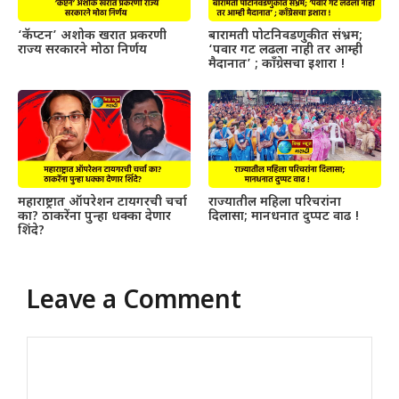
‘कॅप्टन’ अशोक खरात प्रकरणी
बारामती पोटनिवडणुकीत संभ्रम;
राज्य सरकारने मोठा निर्णय
‘पवार गट लढला नाही तर आम्ही
मैदानात’ ; काँग्रेसचा इशारा !
महाराष्ट्रात ऑपरेशन टायगरची चर्चा
राज्यातील महिला परिचरांना
का? ठाकरेंना पुन्हा धक्का देणार
दिलासा; मानधनात दुप्पट वाढ !
शिंदे?
Leave a Comment
Comment