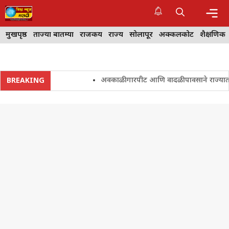
Skip
to
content
Me
मुखपृष्ठ
ताज्या बातम्या
राजकीय
राज्य
सोलापूर
अक्कलकोट
शैक्षणिक
अवकाळी गारपीट आणि वादळी पावसाने राज्यातील शेत
BREAKING