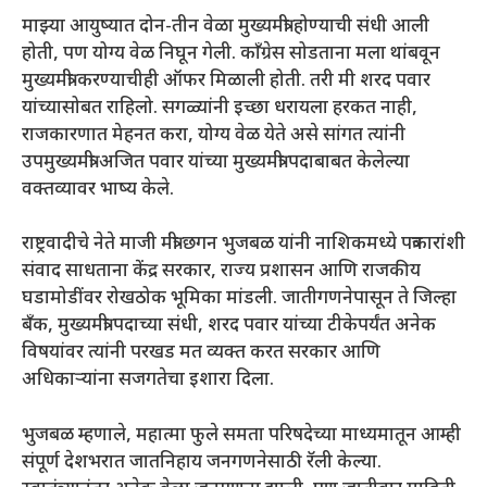
माझ्या आयुष्यात दोन-तीन वेळा मुख्यमंत्री होण्याची संधी आली
होती, पण योग्य वेळ निघून गेली. काँग्रेस सोडताना मला थांबवून
मुख्यमंत्री करण्याचीही ऑफर मिळाली होती. तरी मी शरद पवार
यांच्यासोबत राहिलो. सगळ्यांनी इच्छा धरायला हरकत नाही,
राजकारणात मेहनत करा, योग्य वेळ येते असे सांगत त्यांनी
उपमुख्यमंत्री अजित पवार यांच्या मुख्यमंत्री पदाबाबत केलेल्या
वक्तव्यावर भाष्य केले.
राष्ट्रवादीचे नेते माजी मंत्री छगन भुजबळ यांनी नाशिकमध्ये पत्रकारांशी
संवाद साधताना केंद्र सरकार, राज्य प्रशासन आणि राजकीय
घडामोडींवर रोखठोक भूमिका मांडली. जातीगणनेपासून ते जिल्हा
बँक, मुख्यमंत्री पदाच्या संधी, शरद पवार यांच्या टीकेपर्यंत अनेक
विषयांवर त्यांनी परखड मत व्यक्त करत सरकार आणि
अधिकार्‍यांना सजगतेचा इशारा दिला.
भुजबळ म्हणाले, महात्मा फुले समता परिषदेच्या माध्यमातून आम्ही
संपूर्ण देशभरात जातनिहाय जनगणनेसाठी रॅली केल्या.