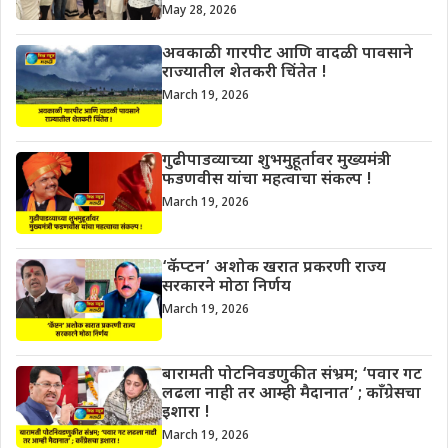
May 28, 2026
अवकाळी गारपीट आणि वादळी पावसाने
राज्यातील शेतकरी चिंतेत !
March 19, 2026
गुढीपाडव्याच्या शुभमुहूर्तावर मुख्यमंत्री
फडणवीस यांचा महत्वाचा संकल्प !
March 19, 2026
‘कॅप्टन’ अशोक खरात प्रकरणी राज्य
सरकारने मोठा निर्णय
March 19, 2026
बारामती पोटनिवडणुकीत संभ्रम; ‘पवार गट
लढला नाही तर आम्ही मैदानात’ ; काँग्रेसचा
इशारा !
March 19, 2026