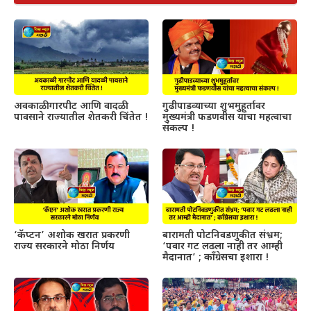
अवकाळी गारपीट आणि वादळी
गुढीपाडव्याच्या शुभमुहूर्तावर
पावसाने राज्यातील शेतकरी चिंतेत !
मुख्यमंत्री फडणवीस यांचा महत्वाचा
संकल्प !
‘कॅप्टन’ अशोक खरात प्रकरणी
बारामती पोटनिवडणुकीत संभ्रम;
राज्य सरकारने मोठा निर्णय
‘पवार गट लढला नाही तर आम्ही
मैदानात’ ; काँग्रेसचा इशारा !