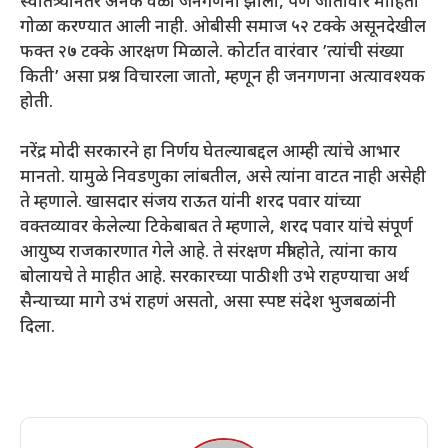
स्वातंत्र्यानंतर अनेक वेळा जनगणना झाली, पण जातीवार माहिती
गोळा करण्यात आली नाही. ओबीसी समाज ५२ टक्के असूनदेखील
फक्त २७ टक्के आरक्षण मिळाले. कोर्टात वारंवार ’त्यांची संख्या
किती’ असा प्रश्न विचारला जातो, म्हणून ही जनगणना अत्यावश्यक
होती.
नरेंद्र मोदी सरकारने हा निर्णय घेतल्याबद्दल आम्ही त्यांचे आभार
मानतो. यामुळे निवडणुका लांबतील, असे त्यांना वाटत नाही असेही
ते म्हणाले. खासदार संजय राऊत यांनी शरद पवार यांच्या
वक्तव्यावर केलेल्या टिकेबाबत ते म्हणाले, शरद पवार यांचे संपूर्ण
आयुष्य राजकारणात गेले आहे. ते संरक्षण मंत्री होते, त्यांना काय
बोलायचे ते माहीत आहे. सरकारच्या पाठीशी उभे राहण्याचा अर्थ
सैन्याच्या मागे उभं राहणं असतो, असा स्पष्ट संदेश भुजबळांनी
दिला.