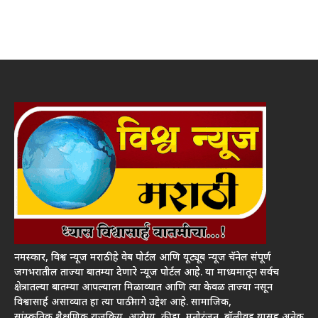
नमस्कार, विश्व न्यूज मराठी हे वेब पोर्टल आणि यूट्यूब न्यूज चॅनेल संपूर्ण
जगभरातील ताज्या बातम्या देणारे न्यूज पोर्टल आहे. या माध्यमातून सर्वच
क्षेत्रातल्या बातम्या आपल्याला मिळाव्यात आणि त्या केवळ ताज्या नसून
विश्वासार्ह असाव्यात हा त्या पाठीमागे उद्देश आहे. सामाजिक,
सांस्कृतिक,शैक्षणिक,राजकिय, आरोग्य, क्रीडा, मनोरंजन, बॉलीवूड यासह अनेक