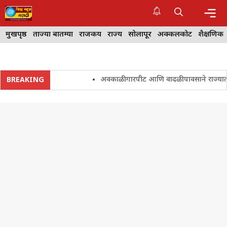
Skip
to
content
Me
मुखपृष्ठ
ताज्या बातम्या
राजकीय
राज्य
सोलापूर
अक्कलकोट
शैक्षणिक
अवकाळी गारपीट आणि वादळी पावसाने राज्यातील शेत
BREAKING