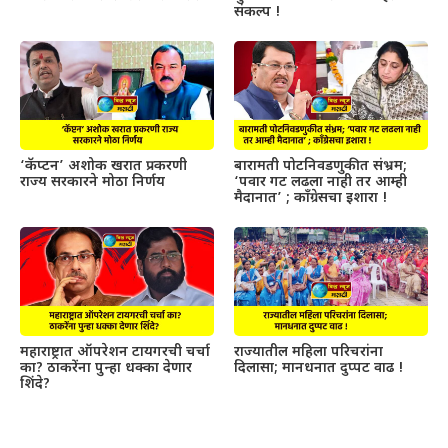
संकल्प !
‘कॅप्टन’ अशोक खरात प्रकरणी
बारामती पोटनिवडणुकीत संभ्रम;
राज्य सरकारने मोठा निर्णय
‘पवार गट लढला नाही तर आम्ही
मैदानात’ ; काँग्रेसचा इशारा !
महाराष्ट्रात ऑपरेशन टायगरची चर्चा
राज्यातील महिला परिचरांना
का? ठाकरेंना पुन्हा धक्का देणार
दिलासा; मानधनात दुप्पट वाढ !
शिंदे?