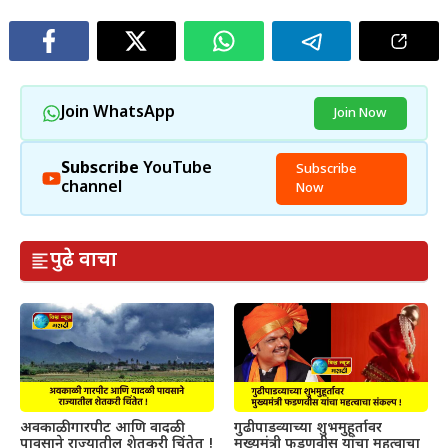
Join WhatsApp
Join Now
Subscribe
YouTube
Subscribe
channel
Now
पुढे वाचा
अवकाळी गारपीट आणि वादळी
गुढीपाडव्याच्या शुभमुहूर्तावर
पावसाने राज्यातील शेतकरी चिंतेत !
मुख्यमंत्री फडणवीस यांचा महत्वाचा