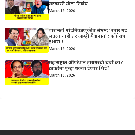
सरकारने मोठा निर्णय
March 19, 2026
बारामती पोटनिवडणुकीत संभ्रम; ‘पवार गट
लढला नाही तर आम्ही मैदानात’ ; काँग्रेसचा
इशारा !
March 19, 2026
महाराष्ट्रात ऑपरेशन टायगरची चर्चा का?
ठाकरेंना पुन्हा धक्का देणार शिंदे?
March 19, 2026