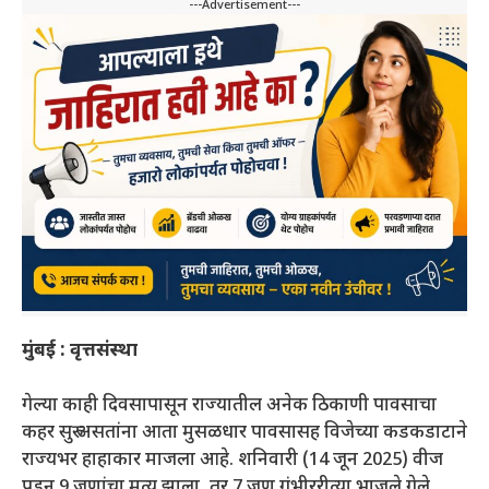
---Advertisement---
मुंबई : वृत्तसंस्था
गेल्या काही दिवसापासून राज्यातील अनेक ठिकाणी पावसाचा
कहर सुरु असतांना आता मुसळधार पावसासह विजेच्या कडकडाटाने
राज्यभर हाहाकार माजला आहे. शनिवारी (14 जून 2025) वीज
पडून 9 जणांचा मृत्यू झाला, तर 7 जण गंभीररीत्या भाजले गेले.