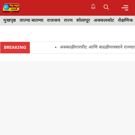
Skip
to
content
Me
मुखपृष्ठ
ताज्या बातम्या
राजकीय
राज्य
सोलापूर
अक्कलकोट
शैक्षणिक
अवकाळी गारपीट आणि वादळी पावसाने राज्यातील शेत
BREAKING