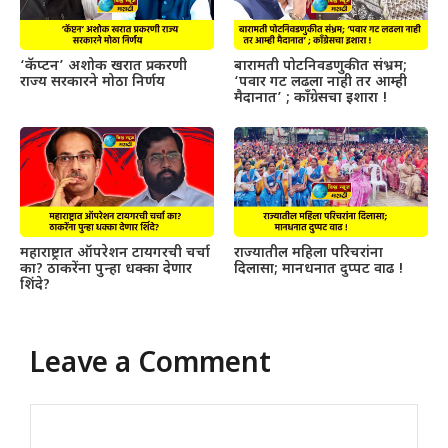
‘कॅप्टन’ अशोक खरात प्रकरणी
बारामती पोटनिवडणुकीत संभ्रम;
राज्य सरकारने मोठा निर्णय
‘पवार गट लढला नाही तर आम्ही
मैदानात’ ; काँग्रेसचा इशारा !
महाराष्ट्रात ऑपरेशन टायगरची चर्चा
राज्यातील महिला परिचरांना
का? ठाकरेंना पुन्हा धक्का देणार
दिलासा; मानधनात दुप्पट वाढ !
शिंदे?
Leave a Comment
Comment