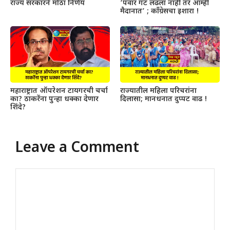
राज्य सरकारने मोठा निर्णय
‘पवार गट लढला नाही तर आम्ही
मैदानात’ ; काँग्रेसचा इशारा !
महाराष्ट्रात ऑपरेशन टायगरची चर्चा
राज्यातील महिला परिचरांना
का? ठाकरेंना पुन्हा धक्का देणार
दिलासा; मानधनात दुप्पट वाढ !
शिंदे?
Leave a Comment
Comment