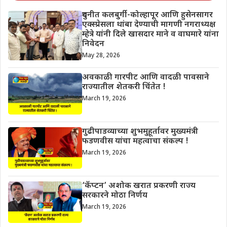
दुधनीत कलबुर्गी-कोल्हापूर आणि हुसेनसागर
एक्स्प्रेसला थांबा देण्याची मागणी नगराध्यक्ष
म्हेत्रे यांनी दिले खासदार माने व वाघमारे यांना
निवेदन
May 28, 2026
अवकाळी गारपीट आणि वादळी पावसाने
राज्यातील शेतकरी चिंतेत !
March 19, 2026
गुढीपाडव्याच्या शुभमुहूर्तावर मुख्यमंत्री
फडणवीस यांचा महत्वाचा संकल्प !
March 19, 2026
‘कॅप्टन’ अशोक खरात प्रकरणी राज्य
सरकारने मोठा निर्णय
March 19, 2026