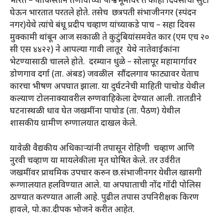
भारत – पाकिस्तान तणावाच्या पार्श्वभूमीवर ते काही दिवसांची सुटी
घेऊन भारतात परतले होते. तसेच छत्रपती संभाजीनगर (स्पंदन
नगर)येथे त्यांचे बंधू प्रदीप चव्हाण यांच्याकडे पाच – सहा दिवस
मुक्कामी थांबून आज सकाळी ते कुटुंबियांसमवेत कार (एम एच २०
सी एस ४४२२) ने आपल्या गावी लातूर येथे नातेवाईकांना
भेटण्यासाठी चालले होते. दरम्यान धुळे – सोलापूर महामार्गावर
डोणगाव दर्गा (ता. अंबड) जवळील सौंदलगाव फाट्यावर येताच
कारचा भीषण अपघात झाला. या दुर्घटनेची माहिती पाचोड येथील
कल्याण टोलनाक्यावरील रुग्णवाहिकेला देण्यात आली. तातडीने
घटनास्थळी धाव घेत जखमींना पाचोड (ता. पैठण) येथील
शासकीय ग्रामीण रुग्णालयात दाखल केले.
यावेळी वैद्यकीय अधिकाऱ्यांनी तपासून रोहिणी चव्हाण आणि
नुरवी चव्हाण या मायलेकीला मृत घोषित केले. तर उर्वरीत
जखमींवर प्राथमिक उपचार करुन छ.संभाजीनगर येथील खासगी
रूग्णालयात हलविण्यात आले. या अपघाताची नोंद गोंदी पोलिस
ठाण्यात करण्यात आली आहे. पुढील तपास उपनिरीक्षक किरण
हावले, पो.का.दीपक भोजने करीत आहेत.