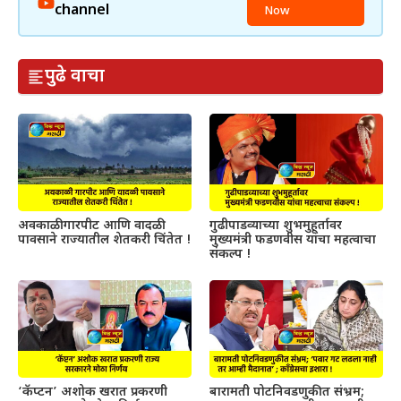
channel
Now
पुढे वाचा
अवकाळी गारपीट आणि वादळी
गुढीपाडव्याच्या शुभमुहूर्तावर
पावसाने राज्यातील शेतकरी चिंतेत !
मुख्यमंत्री फडणवीस यांचा महत्वाचा
संकल्प !
‘कॅप्टन’ अशोक खरात प्रकरणी
बारामती पोटनिवडणुकीत संभ्रम;