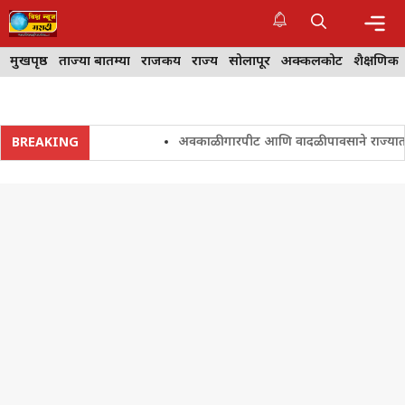
Skip
to
content
Me
मुखपृष्ठ
ताज्या बातम्या
राजकीय
राज्य
सोलापूर
अक्कलकोट
शैक्षणिक
अवकाळी गारपीट आणि वादळी पावसाने राज्यातील शेत
BREAKING