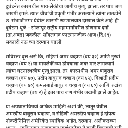
दुर्घटनेत कारमधील माय-लेकीचा जागीच मृत्यू झाला. तर पाच जण
जखमी झाले. त्यात चौघांची प्रकृती गंभीर असल्याने त्यांना तातडीने
छ. संभाजीनगर येथील खासगी रूग्णालयात दाखाल केले आहे. ही
दुर्घटना धुळे – सोलापूर राष्ट्रीय महामार्गावरील डोणगाव दर्गा
(ता.अंबड) जवळील सौंदलगाव फाट्यानजीक आज (दि.१९)
सकाळी नऊ च्या दरम्यान घडली.
सविस्तर वृत्त असे कि, रोहिणी अमर चव्हाण (वय ३२) आणि नुरवी
चव्हाण (वय २) या मायलेकीच्या डोक्याला जबर मार लागल्याने
त्यांचा घटनास्थळीच मृत्यू झाला. तर कारमधील अमर बाबुराव
चव्हाण (वय ४७), प्रदीप बाबुराव चव्हाण (वय ४५), विश्रांती प्रदीप
चव्हाण (वय ४०) कमलबाई बाबुराव चव्हाण (वय ६०) आणि रुद्रांश
प्रदीप चव्हाण (वय २) हे इतर पाच जण गंभीर जखमी झाले आहेत.
या अपघाताविषयी अधिक माहिती अशी की, लातूर येथील
अमरदीप बाबूराव चव्हाण, व रोहिणी अमरदीप चव्हाण हे दांपत्य
नोकरीनिमित्त अमेरिकेत स्थायिक आहेत. दरम्यान, अलीकडच्या