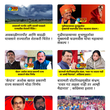
अवकाळी गारपीट आणि वादळी
गुढीपाडव्याच्या शुभमुहूर्तावर
पावसाने राज्यातील शेतकरी चिंतेत !
मुख्यमंत्री फडणवीस यांचा महत्वाचा
संकल्प !
‘कॅप्टन’ अशोक खरात प्रकरणी
बारामती पोटनिवडणुकीत संभ्रम;
राज्य सरकारने मोठा निर्णय
‘पवार गट लढला नाही तर आम्ही
मैदानात’ ; काँग्रेसचा इशारा !