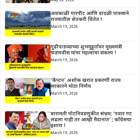
May 28, 2026
अवकाळी गारपीट आणि वादळी पावसाने
राज्यातील शेतकरी चिंतेत !
March 19, 2026
गुढीपाडव्याच्या शुभमुहूर्तावर मुख्यमंत्री
फडणवीस यांचा महत्वाचा संकल्प !
March 19, 2026
‘कॅप्टन’ अशोक खरात प्रकरणी राज्य
सरकारने मोठा निर्णय
March 19, 2026
बारामती पोटनिवडणुकीत संभ्रम; ‘पवार गट
लढला नाही तर आम्ही मैदानात’ ; काँग्रेसचा
इशारा !
March 19, 2026