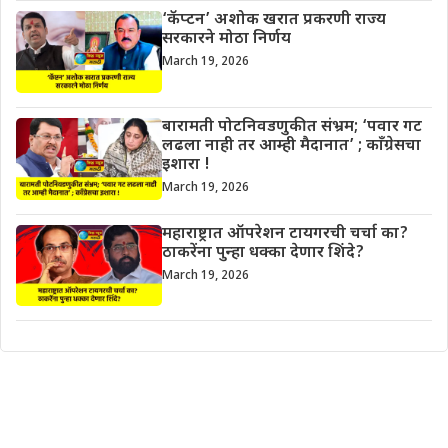
‘कॅप्टन’ अशोक खरात प्रकरणी राज्य
सरकारने मोठा निर्णय
March 19, 2026
बारामती पोटनिवडणुकीत संभ्रम; ‘पवार गट
लढला नाही तर आम्ही मैदानात’ ; काँग्रेसचा
इशारा !
March 19, 2026
महाराष्ट्रात ऑपरेशन टायगरची चर्चा का?
ठाकरेंना पुन्हा धक्का देणार शिंदे?
March 19, 2026