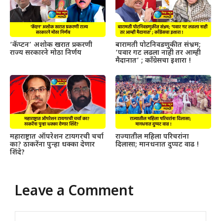
‘कॅप्टन’ अशोक खरात प्रकरणी
बारामती पोटनिवडणुकीत संभ्रम;
राज्य सरकारने मोठा निर्णय
‘पवार गट लढला नाही तर आम्ही
मैदानात’ ; काँग्रेसचा इशारा !
महाराष्ट्रात ऑपरेशन टायगरची चर्चा
राज्यातील महिला परिचरांना
का? ठाकरेंना पुन्हा धक्का देणार
दिलासा; मानधनात दुप्पट वाढ !
शिंदे?
Leave a Comment
Comment