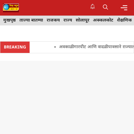
Skip
to
content
Me
मुखपृष्ठ
ताज्या बातम्या
राजकीय
राज्य
सोलापूर
अक्कलकोट
शैक्षणिक
अवकाळी गारपीट आणि वादळी पावसाने राज्यातील शेत
BREAKING