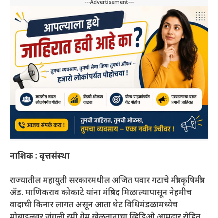
---Advertisement---
नाशिक : वृत्तसंस्था
राज्यातील महायुती सरकारमधील अजित पवार गटाचे मंत्री कृषिमंत्री
ॲड. माणिकराव कोकाटे यांना मंत्रिपद मिळाल्यापासून नेहमीच
वादाची किनार लागत असून आता थेट विधिमंडळामध्येच
मोबाइलवर जंगली रमी गेम खेळतानाचा व्हिडिओ आमदार रोहित