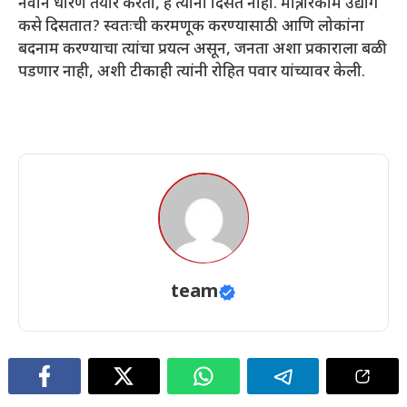
नवीन धोरण तयार करतो, हे त्यांना दिसत नाही. मात्र, रिकामे उद्योग
कसे दिसतात? स्वतःची करमणूक करण्यासाठी आणि लोकांना
बदनाम करण्याचा त्यांचा प्रयत्न असून, जनता अशा प्रकाराला बळी
पडणार नाही, अशी टीकाही त्यांनी रोहित पवार यांच्यावर केली.
team