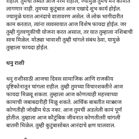
राहील. तुमची तब्येत आज नरम राहील, ज्यामुळे तुमचे मन कामात
लागणार नाही. तुमच्या कुटुंबात आज एखादे शुभ कार्य होईल.
ज्यामुळे घरात आनंदाचे वातावरण असेल. जे लोक भागीदारीत
काम करतात, त्यांना व्यवसायात आज विशेष फायदा होईल. जर
तुम्ही गुंतवणुकीची योजना करत असाल, तर यात तुम्हाला नशिबाची
साथ मिळेल. मोठ्या भावाशी तुम्ही चांगले संबंध ठेवा, यामुळे
तुम्हाला फायदा होईल.
धनु राशी
धनु राशीसाठी आजचा दिवस सामाजिक आणि राजकीय
दृष्टिकोनातून चांगला राहील. तुम्ही तुमच्या विचारशक्तीने आज
फायदा मिळवू शकता. तुम्हाला आज कोणत्याही महत्त्वाच्या
कामाची जबाबदारीही मिळू शकते. आर्थिक बाबतीत मात्र आज
कोणतीही जोखीम घेऊ नका. आज तुमची अडलेली कामं पूर्ण
होतील. तुम्हाला आज कौटुंबिक जीवनात कोणतीतरी चांगली
बातमी मिळेल. तुम्ही कुटुंबासोबत आनंदाचे क्षण घालवाल.