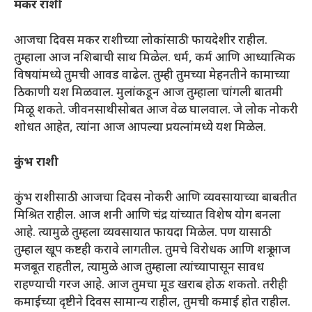
मकर राशी
आजचा दिवस मकर राशीच्या लोकांसाठी फायदेशीर राहील.
तुम्हाला आज नशिबाची साथ मिळेल. धर्म, कर्म आणि आध्यात्मिक
विषयांमध्ये तुमची आवड वाढेल. तुम्ही तुमच्या मेहनतीने कामाच्या
ठिकाणी यश मिळवाल. मुलांकडून आज तुम्हाला चांगली बातमी
मिळू शकते. जीवनसाथीसोबत आज वेळ घालवाल. जे लोक नोकरी
शोधत आहेत, त्यांना आज आपल्या प्रयत्नांमध्ये यश मिळेल.
कुंभ राशी
कुंभ राशीसाठी आजचा दिवस नोकरी आणि व्यवसायाच्या बाबतीत
मिश्रित राहील. आज शनी आणि चंद्र यांच्यात विशेष योग बनला
आहे. त्यामुळे तुम्हला व्यवसायात फायदा मिळेल. पण यासाठी
तुम्हाल खूप कष्टही करावे लागतील. तुमचे विरोधक आणि शत्रू आज
मजबूत राहतील, त्यामुळे आज तुम्हाला त्यांच्यापासून सावध
राहण्याची गरज आहे. आज तुमचा मूड खराब होऊ शकतो. तरीही
कमाईच्या दृष्टीने दिवस सामान्य राहील, तुमची कमाई होत राहील.