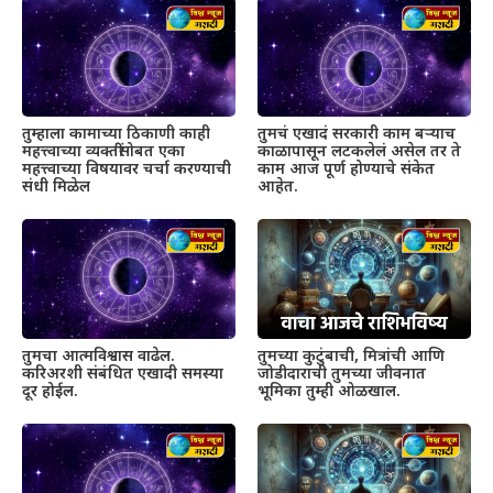
तुम्हाला कामाच्या ठिकाणी काही
तुमचं एखादं सरकारी काम बऱ्याच
महत्त्वाच्या व्यक्तींसोबत एका
काळापासून लटकलेलं असेल तर ते
महत्त्वाच्या विषयावर चर्चा करण्याची
काम आज पूर्ण होण्याचे संकेत
संधी मिळेल
आहेत.
तुमचा आत्मविश्वास वाढेल.
तुमच्या कुटुंबाची, मित्रांची आणि
करिअरशी संबंधित एखादी समस्या
जोडीदाराची तुमच्या जीवनात
दूर होईल.
भूमिका तुम्ही ओळखाल.