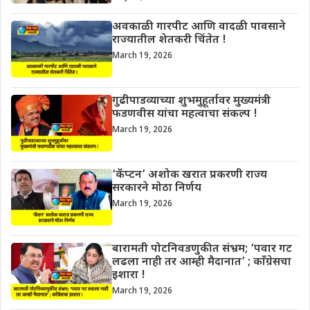
अवकाळी गारपीट आणि वादळी पावसाने
राज्यातील शेतकरी चिंतेत !
March 19, 2026
गुढीपाडव्याच्या शुभमुहूर्तावर मुख्यमंत्री
फडणवीस यांचा महत्वाचा संकल्प !
March 19, 2026
‘कॅप्टन’ अशोक खरात प्रकरणी राज्य
सरकारने मोठा निर्णय
March 19, 2026
बारामती पोटनिवडणुकीत संभ्रम; ‘पवार गट
लढला नाही तर आम्ही मैदानात’ ; काँग्रेसचा
इशारा !
March 19, 2026