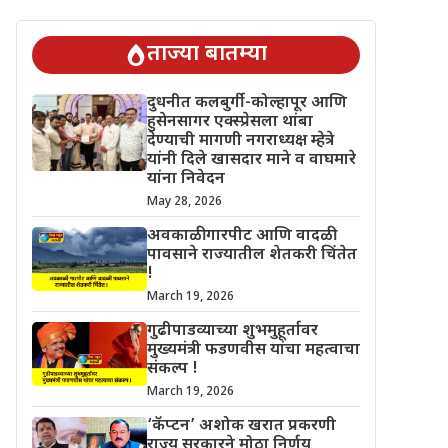
 चिंतेत !
गुढीपाडव्याच्या शुभमुहूर्तावर मुख्यमंत्री फडणवीस यांचा महत्वाचा
ताज्या बातम्या
दुधनीत कलबुर्गी-कोल्हापूर आणि
हुसेनसागर एक्स्प्रेसला थांबा
देण्याची मागणी नगराध्यक्ष म्हेत्रे
यांनी दिले खासदार माने व वाघमारे
यांना निवेदन
May 28, 2026
अवकाळी गारपीट आणि वादळी
पावसाने राज्यातील शेतकरी चिंतेत
!
March 19, 2026
गुढीपाडव्याच्या शुभमुहूर्तावर
मुख्यमंत्री फडणवीस यांचा महत्वाचा
संकल्प !
March 19, 2026
‘कॅप्टन’ अशोक खरात प्रकरणी
राज्य सरकारने मोठा निर्णय