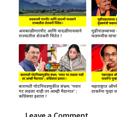
अवकाळी गारपीट आणि वादळी पावसाने
गुढीपाडव्याच्या श
राज्यातील शेतकरी चिंतेत !
फडणवीस यांचा 
बारामती पोटनिवडणुकीत संभ्रम; ‘पवार
महाराष्ट्रात ऑ
गट लढला नाही तर आम्ही मैदानात’ ;
ठाकरेंना पुन्हा 
काँग्रेसचा इशारा !
Leave a Comment