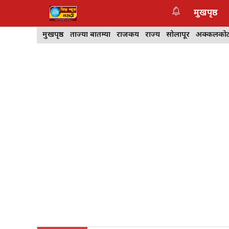
Skip
मुखपृष्ठ
to
content
मुखपृष्ठ
ताज्या बातम्या
राजकीय
राज्य
सोलापूर
अक्कलको