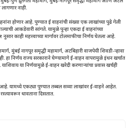
बई-पुणे द्रुतगती महामार्ग, मुंबई-नागपूर समृद्धी महामार्ग आणि अटल
वा लागणार नाही.
नांना होणार आहे. पुण्यात ई वाहनांची संख्या एक लाखांच्या पुढे गेली
ाल्याची आकडेवारी सांगते. यामुळे पुन्हा एकदा ई वाहनांच्या
१ नुसार काही महत्त्वाच्या मार्गावर टोलमाफीचा निर्णय घेतला आहे.
ामार्ग, मुंबई नागपूर समृद्धी महामार्ग, अटबिहारी वाजपेयी शिवडी-न्हावा
ही. हा निर्णय राज्य सरकाराने घेण्यामागे ई-वाहन वापरामुळे इंधन खर्चात
याशिवाय या निर्णयामुळे ई-वाहन खरेदी करणाऱ्यांचा प्रवास खर्चही
हे. यामध्ये एकट्या पुण्यात तब्बल सव्वा लाखांवर ई-वाहने आहेत.
 रस्त्यावरून धावताना दिसतात.