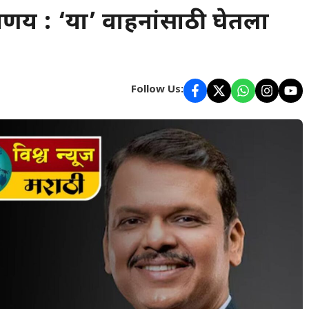
िर्णय : ‘या’ वाहनांसाठी घेतला
Follow Us: