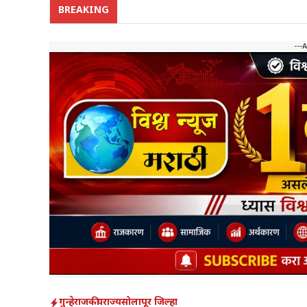
BREAKING
---
गुन्हे
राजकीय
राज्य
सोलापूर जिल्हा