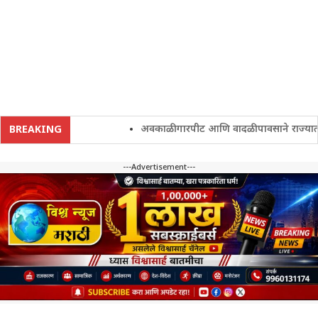
अवकाळी गारपीट आणि वादळी पावसाने राज्यातील शे
BREAKING
---Advertisement---