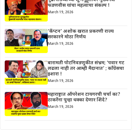
गुढीपाडव्याच्या शुभमुहूर्तावर मुख्यमंत्री
फडणवीस यांचा महत्वाचा संकल्प !
March 19, 2026
‘कॅप्टन’ अशोक खरात प्रकरणी राज्य
सरकारने मोठा निर्णय
March 19, 2026
बारामती पोटनिवडणुकीत संभ्रम; ‘पवार गट
लढला नाही तर आम्ही मैदानात’ ; काँग्रेसचा
इशारा !
March 19, 2026
महाराष्ट्रात ऑपरेशन टायगरची चर्चा का?
ठाकरेंना पुन्हा धक्का देणार शिंदे?
March 19, 2026