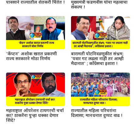
पावसाने राज्यातील शेतकरी चिंतेत !
मुख्यमंत्री फडणवीस यांचा महत्वाचा
संकल्प !
‘कॅप्टन’ अशोक खरात प्रकरणी
बारामती पोटनिवडणुकीत संभ्रम;
राज्य सरकारने मोठा निर्णय
‘पवार गट लढला नाही तर आम्ही
मैदानात’ ; काँग्रेसचा इशारा !
महाराष्ट्रात ऑपरेशन टायगरची चर्चा
राज्यातील महिला परिचरांना
का? ठाकरेंना पुन्हा धक्का देणार
दिलासा; मानधनात दुप्पट वाढ !
शिंदे?