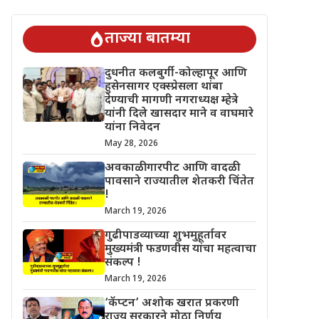
 चिंतेत !
गुढीपाडव्याच्या शुभमुहूर्तावर मुख्यमंत्री फडणवीस यांचा महत्वाचा
ताज्या बातम्या
दुधनीत कलबुर्गी-कोल्हापूर आणि
हुसेनसागर एक्स्प्रेसला थांबा
देण्याची मागणी नगराध्यक्ष म्हेत्रे
यांनी दिले खासदार माने व वाघमारे
यांना निवेदन
May 28, 2026
अवकाळी गारपीट आणि वादळी
पावसाने राज्यातील शेतकरी चिंतेत
!
March 19, 2026
गुढीपाडव्याच्या शुभमुहूर्तावर
मुख्यमंत्री फडणवीस यांचा महत्वाचा
संकल्प !
March 19, 2026
‘कॅप्टन’ अशोक खरात प्रकरणी
राज्य सरकारने मोठा निर्णय