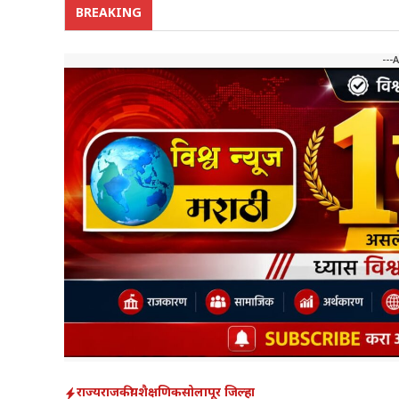
BREAKING
---
राज्य
राजकीय
शैक्षणिक
सोलापूर जिल्हा