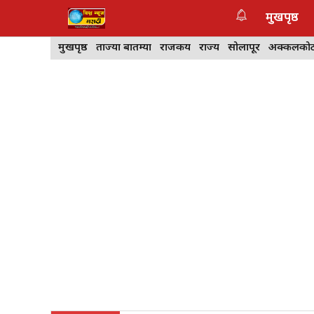
Skip
मुखपृष्ठ
to
content
मुखपृष्ठ
ताज्या बातम्या
राजकीय
राज्य
सोलापूर
अक्कलको