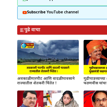
Subscribe
YouTube channel
पुढे वाचा
अवकाळी गारपीट आणि वादळी पावसाने
गुढीपाडव्याच्या श
राज्यातील शेतकरी चिंतेत !
फडणवीस यांचा 