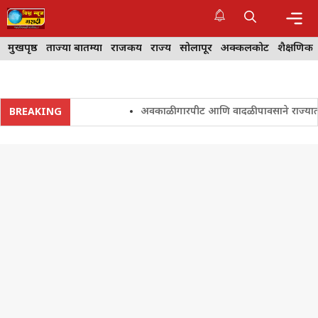
Skip
to
content
Me
मुखपृष्ठ
ताज्या बातम्या
राजकीय
राज्य
सोलापूर
अक्कलकोट
शैक्षणिक
अवकाळी गारपीट आणि वादळी पावसाने राज्यातील शेत
BREAKING