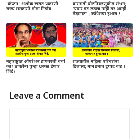
‘कॅप्टन’ अशोक खरात प्रकरणी
बारामती पोटनिवडणुकीत संभ्रम;
राज्य सरकारने मोठा निर्णय
‘पवार गट लढला नाही तर आम्ही
मैदानात’ ; काँग्रेसचा इशारा !
महाराष्ट्रात ऑपरेशन टायगरची चर्चा
राज्यातील महिला परिचरांना
का? ठाकरेंना पुन्हा धक्का देणार
दिलासा; मानधनात दुप्पट वाढ !
शिंदे?
Leave a Comment
Comment