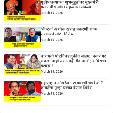
गुढीपाडव्याच्या शुभमुहूर्तावर मुख्यमंत्री
फडणवीस यांचा महत्वाचा संकल्प !
March 19, 2026
‘कॅप्टन’ अशोक खरात प्रकरणी राज्य
सरकारने मोठा निर्णय
March 19, 2026
बारामती पोटनिवडणुकीत संभ्रम; ‘पवार गट
लढला नाही तर आम्ही मैदानात’ ; काँग्रेसचा
इशारा !
March 19, 2026
महाराष्ट्रात ऑपरेशन टायगरची चर्चा का?
ठाकरेंना पुन्हा धक्का देणार शिंदे?
March 19, 2026