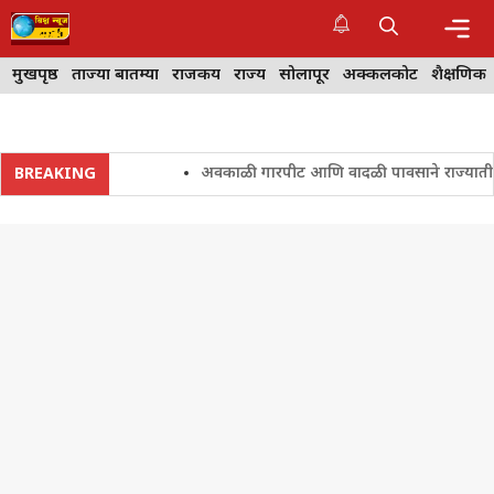
Skip
to
content
Me
मुखपृष्ठ
ताज्या बातम्या
राजकीय
राज्य
सोलापूर
अक्कलकोट
शैक्षणिक
अवकाळी गारपीट आणि वादळी पावसाने राज्यातील शेतकर
BREAKING