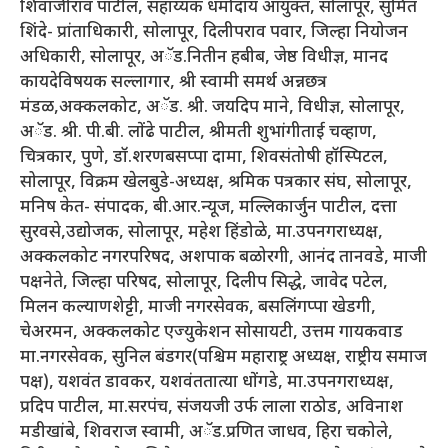
शिवाजीराव पाटील, सहाय्यक धर्मादाय आयुक्त, सोलापूर, सुमित
शिंदे- प्रांताधिकारी, सोलापूर, दिलीपराव पवार, जिल्हा नियोजन
अधिकारी, सोलापूर, अॅड.नितीन हबीब, जेष्ठ विधीज्ञ, मानद
कायदेविषयक सल्लागार, श्री स्वामी समर्थ अन्नछत्र
मंडळ,अक्कलकोट, अॅड. श्री. जयदिप माने, विधीज्ञ, सोलापूर,
अॅड. श्री. पी.बी. लोंढे पाटील, श्रीमती शुभांगीताई चव्हाण,
चित्रकार, पुणे, डॉ.शरणबसप्पा दामा, शिवसंतोषी हॉस्पिटल,
सोलापूर, विक्रम खेलबुडे-अध्यक्ष, श्रमिक पत्रकार संघ, सोलापूर,
मनिष केत- संपादक, बी.आर.न्यूज, मल्लिकार्जुन पाटील, दत्ता
सुरवसे,उद्योजक, सोलापूर, महेश हिंडोळे, मा.उपनगराध्यक्ष,
अक्कलकोट नगरपरिषद, अशपाक बळोरगी, आनंद तानवडे, माजी
पक्षनेते, जिल्हा परिषद, सोलापूर, दिलीप सिद्धे, जावेद पटेल,
मिलन कल्याणशेट्टी, माजी नगरसेवक, बसलिंगप्पा खेडगी,
चेअरमन, अक्कलकोट एज्युकेशन सोसायटी, उत्तम गायकवाड
मा.नगरसेवक, सुनिल बंडगर(पश्चिम महाराष्ट्र अध्यक्ष, राष्ट्रीय समाज
पक्ष), यशवंत डावकर, यशवंततात्या धोंगडे, मा.उपनगराध्यक्ष,
प्रदिप पाटील, मा.सरपंच, संजयजी उर्फ लाला राठोड, अविनाश
मडीखांबे, शिवराज स्वामी, अॅड.प्रणित जाधव, हिरा चकोले,