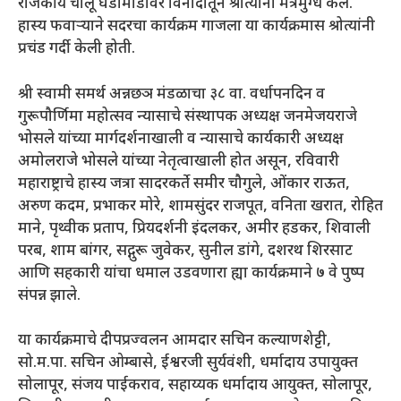
राजकीय चालू घडामोडीवर विनोदातून श्रोत्यांना मंत्रमुग्ध केले.
हास्य फवाऱ्याने सदरचा कार्यक्रम गाजला या कार्यक्रमास श्रोत्यांनी
प्रचंड गर्दी केली होती.
श्री स्वामी समर्थ अन्नछञ मंडळाचा ३८ वा. वर्धापनदिन व
गुरूपौर्णिमा महोत्सव न्यासाचे संस्थापक अध्यक्ष जनमेजयराजे
भोसले यांच्या मार्गदर्शनाखाली व न्यासाचे कार्यकारी अध्यक्ष
अमोलराजे भोसले यांच्या नेतृत्वाखाली होत असून, रविवारी
महाराष्ट्राचे हास्य जत्रा सादरकर्ते समीर चौगुले, ओंकार राऊत,
अरुण कदम, प्रभाकर मोरे, शामसुंदर राजपूत, वनिता खरात, रोहित
माने, पृथ्वीक प्रताप, प्रियदर्शनी इंदलकर, अमीर हडकर, शिवाली
परब, शाम बांगर, सद्गुरू जुवेकर, सुनील डांगे, दशरथ शिरसाट
आणि सहकारी यांचा धमाल उडवणारा ह्या कार्यक्रमाने ७ वे पुष्प
संपन्न झाले.
या कार्यक्रमाचे दीपप्रज्वलन आमदार सचिन कल्याणशेट्टी,
सो.म.पा. सचिन ओम्बासे, ईश्वरजी सुर्यवंशी, धर्मादाय उपायुक्त
सोलापूर, संजय पाईकराव, सहाय्यक धर्मादाय आयुक्त, सोलापूर,