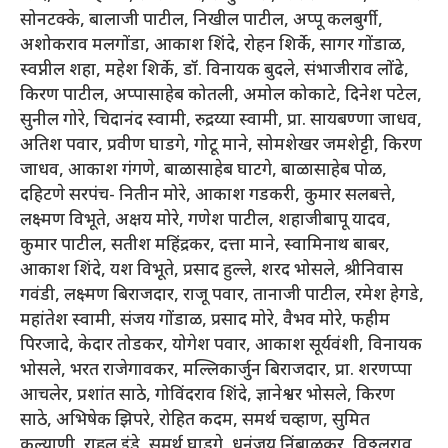
सोनटक्के, बालाजी पाटील, निखील पाटील, अप्पू कलबुर्गी,
अशोकराव मलगोंडा, आकाश शिंदे, रोहन शिर्के, सागर गोंडाळ,
स्वप्नील शहा, महेश शिर्के, डॉ. विनायक बुदले, संभाजीराव लोंढे,
किरण पाटील, अप्पासाहेब कोतली, अमोल कोकाटे, दिनेश पटेल,
सुनील गोरे, चिदानंद स्वामी, रुद्रय्या स्वामी, प्रा. सायबण्णा जाधव,
अतिश पवार, प्रवीण घाडगे, गोटू माने, सोमशेखर जमशेट्टी, किरण
जाधव, आकाश गंगणे, बाळासाहेब घाटगे, बाळासाहेब पोळ,
दहिटणे सरपंच- नितीन मोरे, आकाश गडकरी, कुमार सलबत्ते,
लक्ष्मण विभूते, अक्षय मोरे, गणेश पाटील, शहाजीबापू यादव,
कुमार पाटील, सतीश महिंद्रकर, दत्ता माने, स्वामिनाथ बाबर,
आकाश शिंदे, यश विभूते, प्रसाद हुल्ले, शरद भोसले, श्रीनिवास
गवंडी, लक्ष्मण बिराजदार, राजू पवार, तानाजी पाटील, रमेश हेगडे,
महांतेश स्वामी, संजय गोंडाळ, प्रसाद मोरे, वैभव मोरे, फहीम
पिरजादे, केदार तोडकर, योगेश पवार, आकाश सूर्यवंशी, विनायक
भोसले, भरत राजेगावकर, मल्लिकार्जुन बिराजदार, प्रा. शरणप्पा
आचलेर, प्रशांत साठे, गोविंदराव शिंदे, ज्ञानेश्वर भोसले, किरण
साठे, अभिषेक झिपरे, रोहित कदम, समर्थ चव्हाण, सुमित
कल्याणी, राहुल इंडे, समर्थ घाडगे, धनंजय निंबाळकर, विठ्ठलराव