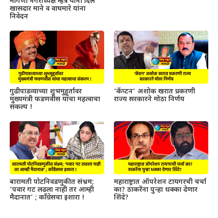
मागणी नगराध्यक्ष म्हेत्रे यांनी दिले
खासदार माने व वाघमारे यांना
निवेदन
गुढीपाडव्याच्या शुभमुहूर्तावर
‘कॅप्टन’ अशोक खरात प्रकरणी
मुख्यमंत्री फडणवीस यांचा महत्वाचा
राज्य सरकारने मोठा निर्णय
संकल्प !
बारामती पोटनिवडणुकीत संभ्रम;
महाराष्ट्रात ऑपरेशन टायगरची चर्चा
‘पवार गट लढला नाही तर आम्ही
का? ठाकरेंना पुन्हा धक्का देणार
मैदानात’ ; काँग्रेसचा इशारा !
शिंदे?