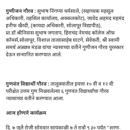
गुणीजन गौरव :
सुभाष निंगप्पा धर्मसाले, (सहाय्यक महसूल
अधिकारी, तहसिल कार्यालय, अक्कलकोट), जावेद अहमद महमंद
हनीफ खैरदी, (कायदा अधिकारी, सोलापूर विद्यापीठ),
प्रा.डॉ.श्रीनिवास सुभाष जगताप, हिराचंद नेमचंद कॉलेज ऑफ
कॉमर्स,सोलापूर, विशाल तात्यासाहेब घाटगे, सेवेकरी, श्री स्वामी
समर्थ अन्नछत्र मंडळ यांचा न्यासाच्या वतीने गुणीजन गौरव पुरस्कार
देऊन सन्मानित करण्यात आले.
गुणवंत विद्यार्थी गौरव :
तालुक्यातील इयत्ता १० वी व १२ वी
परीक्षेत उत्तम गुण मिळवलेल्या ६ गुणवंत विद्यार्थ्यांचा गौरव
न्यासाच्या वतीने करण्यात आला.
आज होणारे कार्यक्रम
दि. ७ जुलै रोजी सोमवार सायंकाळी ७ ते रात्रौ ९.३० पर्यंत “शरण-