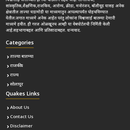
विश्वासार्ह असाव्यात हा त्या पाठीमागे उद्देश आहे. सामाजिक,
सांस्कृतिक,शैक्षणिक,राजकिय, आरोग्य, क्रीडा, मनोरंजन, बॉलीवूड यासह अनेक
क्षेत्रातील ताज्या घडामोडी या माध्यमातुन आपल्यापर्यंत पोहचविण्यात
येतील.जगात माध्यमे अनेक आहेत परंतु लोकांना विश्वासार्ह बातम्या देणारी
माध्यमे हवीत. ही गरज ओळखूनच आम्ही या वेबपोर्टलची निर्मिती केली
आहे.सहभागाबद्दल आणि प्रतिसादाबद्दल. धन्यवाद.
Categories
ताज्या बातम्या
राजकीय
राज्य
सोलापूर
Quakes Links
About Us
Contact Us
Disclaimer