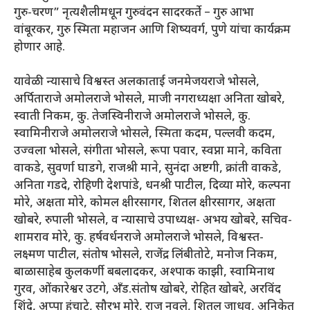
गुरु-चरण” नृत्यशैलीमधून गुरुवंदन सादरकर्ते – गुरु आभा
वांबूरकर, गुरु स्मिता महाजन आणि शिष्यवर्ग, पुणे यांचा कार्यक्रम
होणार आहे.
यावेळी न्यासाचे विश्वस्त अलकाताई जनमेजयराजे भोसले,
अर्पिताराजे अमोलराजे भोसले, माजी नगराध्यक्षा अनिता खोबरे,
स्वाती निकम, कु. तेजस्विनीराजे अमोलराजे भोसले, कु.
स्वामिनीराजे अमोलराजे भोसले, स्मिता कदम, पल्लवी कदम,
उज्वला भोसले, संगीता भोसले, रूपा पवार, स्वप्ना माने, कविता
वाकडे, सुवर्णा घाडगे, राजश्री माने, सुनंदा अष्टगी, क्रांती वाकडे,
अनिता गडदे, रोहिणी देशपांडे, धनश्री पाटील, दिव्या मोरे, कल्पना
मोरे, अक्षता मोरे, कोमल क्षीरसागर, शितल क्षीरसागर, अक्षता
खोबरे, रुपाली भोसले, व न्यासाचे उपाध्यक्ष- अभय खोबरे, सचिव-
शामराव मोरे, कु. हर्षवर्धनराजे अमोलराजे भोसले, विश्वस्त-
लक्ष्मण पाटील, संतोष भोसले, राजेंद्र लिंबीतोटे, मनोज निकम,
बाळासाहेब कुलकर्णी बबलादकर, अश्पाक काझी, स्वामिनाथ
गुरव, ओंकारेश्वर उटगे, अँड.संतोष खोबरे, रोहित खोबरे, अरविंद
शिंदे, अप्पा हंचाटे, सौरभ मोरे, राजु नवले, शितल जाधव, अनिकेत